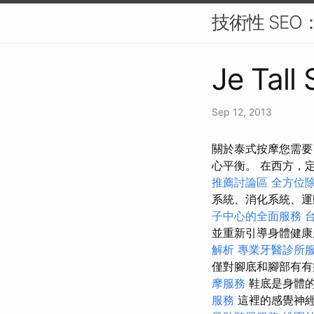
技術性 SE
Je Tall
Sep 12, 2013
關於泰式按摩您需要
心平衡。 在西方，
推薦討論區
全方位
系統、消化系統、運
子中心的全面服務
並重新引導身體健
解析
專業牙醫診所
僅對腳底和腳部有有
摩服務
鞋底是身體
服務
這裡的感覺神