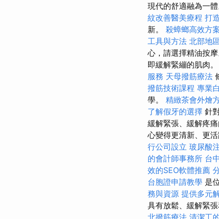
現代的舒適融為一
紋改善醫美療程
打造
新。
殺蟑螂高效方
工具與方法
北部地
心，請選擇精油按
即緩解緊繃的肌肉。
服務
天母撥筋療法
撥筋技術課程
專業
學。
精緻茶會外燴
了解假牙的選擇
針對
緩解緊張、緩解疼
心變得更清新、更活
行公司設立
玻尿酸
的會計師事務所
台
效的SEO軟體推薦
台胞證申請教學
是位
務與資源
提供多元
具有放鬆、緩解緊
北撥筋療法
清潔工