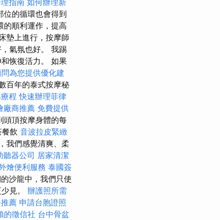
辦理指南
如何辦理新
部位的循環也會得到
環的順利運作，提高
床墊上進行，按摩師
，氣氛也好。 我踢
和恢復活力。 如果
顧問為您提供優化建
了數百年的泰式按摩秘
巴療程
快速辦理菲律
燴廠商推薦
免費提供
到頭頂按摩身體的每
茶餐飲
音波拉皮緊緻
，我們感覺清爽、柔
助聽器公司
居家清潔
外燴便利服務
泰國簽
的沙龍中，我們只使
更少見。
辦護照所需
務推薦
申請台胞證照
賴的徵信社
台中骨盆