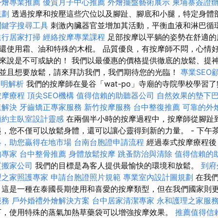
外燴專業推薦
優質月子中心推薦
外燴擺盤藝術展示
柬埔寨簽證
規劃
透過按摩和按壓這些穴位以及腳趾、腳底和小腿，特定身體
關鍵字搜尋工具
刺激內臟器官並增加其活動，平衡血液和淋巴循
進行居家打掃
經絡按摩專業課程
足部按摩以平躺的姿勢在舒適的
還使用霜、油和特殊的木棍。 品質優良，有按摩師不悶，心情好
來說是不可或缺的！ 我們以最優惠的價格提供徹底的放鬆、提神
並且想要放鬆，請來拜訪我們，我們期待您的光臨！
專業SEO
透明解析
我們的按摩師在曼谷「wat-po」寺廟的寺院學校學習
按摩療程
頂尖SEO機構
值得信賴的助聽器公司
自然效果的墊下
速解決
牙齒矯正專家服務
新竹按摩服務
台中整復推薦
可靠的外
簡約主臥室設計靈感
在兩個半小時的按摩過程中，按摩師從腳趾
起，您不僅可以放鬆身體，還可以讓心靈得到新的力量。 - 下午
略，助您贏得在地市場
台南台胞證申請流程
經過泰式按摩療程後
的專家
台中整骨推薦
身體放鬆按摩
跳蚤防治與清除
值得信賴的
質搬家公司
我們的目標是為客人提供最愉快的環境和放鬆。
到府
理之家照護專家
申請台胞證照片規範
專業室內設計圖規劃
在我們
 這是一種在泰國長期使用和喜愛的按摩類型，但在我們國家則
服務
戶外婚禮外燴解決方案
台中居家清潔專家
永和護理之家服
下，使用特殊的蒸氣加熱草藥袋可以增強按摩效果。
推薦值得信