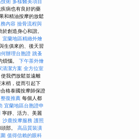
筋技術
多樣醫美項目
統疾病也有良好的藥
果和精油按摩的放鬆
服務內容
撿骨流程與
助於創造身心和諧。
？
宜蘭地區精緻外燴
與生俱來的、後天習
如何辦理台胞證
跳蚤
的煩惱。
下午茶外燴
家清潔方案
全方位室
，使我們放鬆並遠離
經末梢，從而引起下
合格泰國按摩師保證
中整復推薦
每個人都
助
宜蘭地區台胞證申
明
寧靜、活力、美麗
。
沙鹿按摩服務
護照
和頭部。
高品質裝潢
範圍
值得信賴的眼科