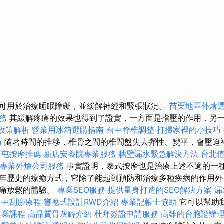
可用於治療睡眠障礙，並緩解神經和緊張狀況。
苗栗地區外燴
務
其緩解疼痛的效果也得到了證實，一方面是指壓的作用，另
0政策解析
營業用冰箱選購指南
台中脊椎調整
打掃家裡的小技巧
巧
隨著時間的推移，椎骨之間的椎間盤失去彈性、變平，會壓迫
西屯按摩推薦
新店安養院專業服務
牆壁漏水緊急解決方法
台北
專業外燴公司服務
事實證明，泰式按摩也是治療上述不適的一種
年歷史的療癒方式，它除了能起到預防和治療多種疾病的作用外
刺痛放鬆的體驗。
專業SEO服務
提供量身打造的SEO解決方案
漏
台中刮痧療程
響應式設計RWD介紹
專業記帳士協助
它可以幫助
專業課程
高品質骨灰罈介紹
杜拜簽證申請服務
高雄的台胞證辦