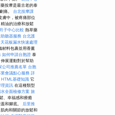
藥按摩是最古老的泰
略劇痛。
台北按摩課
皮膚中，被疼痛部位
，精油的治療和放鬆
月子中心比較
熱草藥
業助聽器服務
台北護
天花板漏水快速處理
織材料包裹並用香薰
務
如何申請台胞證
泰
 伸展運動對於幫助
家公司推薦名單
台胞
專業會議點心服務
詳
。
HTML基礎知識
它
辦理資訊
在這種類型
漏水全面檢修方案
旅
鬆、幸福感和療癒
膝蓋和腳底。
后里推
肌肉和關節的放鬆和