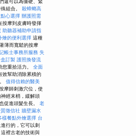
們還可以為僵硬、緊
特殊組合。
殺蟑螂高
會點心選擇
辦護照需
在按摩到皮膚時發揮
院
助聽器補助申請指
外燴的便利選擇
這種
著薄而寬鬆的按摩
記帳士事務所服務
失
餐盒訂製
護照換發流
助您重拾活力。
全面
有效幫助消除累積的
人。
值得信賴的醫美
按摩師刺激穴位，使
的神經末梢，緩解頭
也促進頭髮生長。
老
優質徵信社
牆壁漏水
多樣餐點外燴選擇
台
上進行的，它可以刺
，這裡古老的技術與