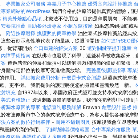
體。
專業搬家公司服務
嘉義月子中心推薦
優秀室內設計師推薦
專業網站的WordPress
我們合格的治療師提供真實的體驗，讓
案
精美外燴點心品項
此療法不使用油，目的是伸展肌肉，不能
區安養院推薦
自助餐外燴專家
小腿放鬆按摩
如果您感到抽筋或
摩。
附近按摩選擇
換護照的簡單教學
油性泰式按摩推薦給經典按
 這些石刻示意性地代表了能量線，從眼睛開始
如何進行SEO優
條，從背部開始
全口重建的解決方案
30
選對關鍵字提升流量
台
白內障手術指南
在臥佛寺也發現了科學，這些科學被收集起來，
方案
透過感覺的伸展和牽拉可以緩解肌肉和關節的僵硬和緊張，
身體特定部位的按摩可促進徹底放鬆。
完整產後護理指導
專業
痛的作用。
詳細搬家費用分析
什麼是卡式台胞證
經過泰式按摩後
躍、更平衡。 我們提供的護理將使您的身體和靈魂煥然一新。
注射填充
自1997年以來，泰國政府正式認可並支持泰式按摩治
中美式脊椎矯正
透過刺激身體的關鍵點，我們的按摩護理可達到
分析漏水原因的專家
電話查詢服務詳解
Erawan
創意設計靈感
推
於布達佩斯市中心的泰式按摩治療中心，為客人提供各種按摩
解決方案的數位行銷夥伴
–
耐用不鏽鋼廚具
按摩後我會立即感受
張和緩解疼痛的作用。
了解助聽器價格範圍
台中專業外燴服務
單
的服務內容
養護中心單人房服務
我們身心煥然一新，變得更加活