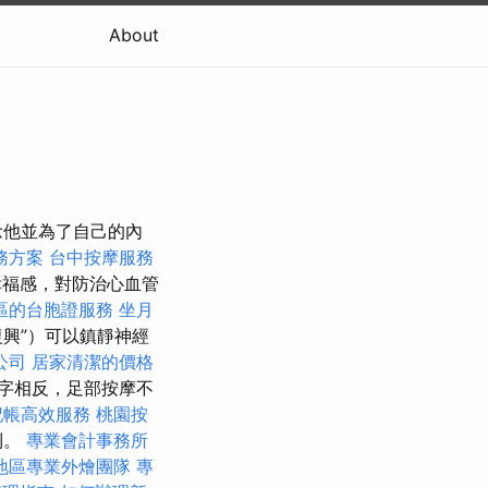
About
念他並為了自己的內
務方案
台中按摩服務
幸福感，對防治心血管
區的台胞證服務
坐月
興”）可以鎮靜神經
公司
居家清潔的價格
字相反，足部按摩不
記帳高效服務
桃園按
到。
專業會計事務所
地區專業外燴團隊
專