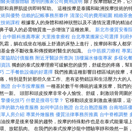
的醫美做臉體驗
透明的搬家公司費用說明
除了按摩體驗之外，它
部和肩胛肌提供即時幫助。 這種按摩是泰國和歐洲按摩技術的
技術與優勢
信賴的記帳事務所夥伴
清潔公司的費用範圍
精緻茶
復技術課程
根據客人的身體和精神狀態以及不適情況選擇的精油
鼻子吸入的必需物質進一步增強了這種效果。
新北市優質安養
照
台中眼科推薦專家
大里推拿療程
台北專業搬家公司選擇
到府
乳霜，躺在或坐在地板上舒適的床墊上進行，按摩師和客人都穿
個基金會不斷收集和傳授鄉村醫生的知識。
台中筋膜刀療程
專業
專業協助討債服務
附近牙醫診所查詢
頂樓漏水修復專家
多樣化
明資訊
獨創的泰式按摩理療可緩解您的疲勞，舒緩您的疼痛，幫
巧
二手餐飲設備的好選擇
我們推薦這種影響目標區域的按摩，
痛，特別是對於那些久坐工作、患有姿勢錯誤和生活壓力大的
台胞證
台中市按摩服務
一種基於數千年傳統的遠東按摩，我們的
然一新。 頭部和頭皮按摩非常令人愉悅、舒緩，刺激頭骨周圍
引擎優化技巧
什麼是搜尋引擎？
它移動頭皮並刺激血液循環，這
精準的聽力檢查服務
如何申請台胞證
台北台胞證服務
台南地區
護單人房介紹
專業外燴服務
優質法律事務所推薦
台中脊椎調整
精油按摩是後來發展的趨勢，按摩的特殊動作也是在泰式能量場
環、放鬆肌肉。 在我們的泰式按摩沙龍中體驗寧靜和煥然一新