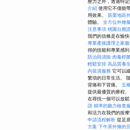
壓力之外，透過特定
介紹
使用它不僅能帶
用效果。
苗栗地區
體驗。
全方位外燴
注意事項
桃園台胞
我們的信條是在愉快
專業產後護理之家服
得的技能和專業感到
防治與清除
肉毒桿
輕鬆安排
高品質養
內裝潢服務
它可以緩
繁瑣的日常生活。 
背痛和下背痛。
五
提供最優質的療程
在尋找一個可以放
請
精準的聽力檢查
和活力在我們的按摩
申請流程解析
從足底
方案
下午茶外燴的