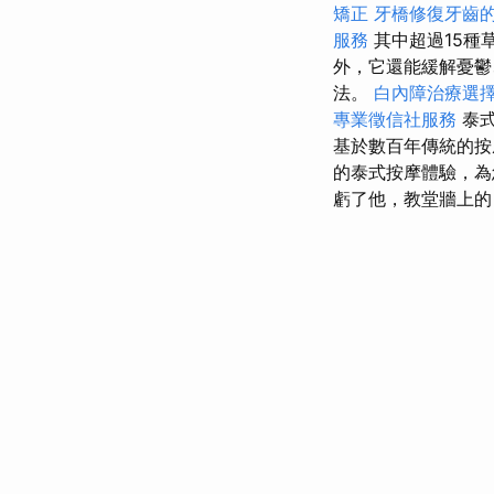
矯正
牙橋修復牙齒
服務
其中超過15種
外，它還能緩解憂鬱
法。
白內障治療選
專業徵信社服務
泰式
基於數百年傳統的按
的泰式按摩體驗，
虧了他，教堂牆上