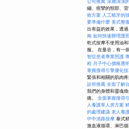
公司推薦
深層清潔
繃、痙攣的頸部、背
效方案
人工植牙的
要準備什麼
美式整
出有益的效果，透過
南
如何快速辦理護
乾式按摩不使用油和
服。 在曼谷，有一
智症患者專業照護
程
月子中心價格透
掌握搜尋引擎優化技
緊張和相關的肌肉疼
診所推薦
全面了解
我們的身體和靈魂煥
痛。
全面掌握搜尋
人養護單人房方案
的處理建議
老人養
中中清路按摩
泰式
激血液循環、淋巴循