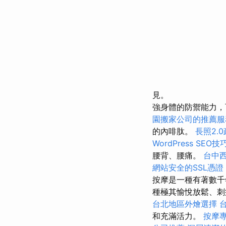
見。
強身體的防禦能力，
園搬家公司的推薦服
的內啡肽。
長照2.
WordPress SEO技
腰背、腰痛。
台中
網站安全的SSL憑證
按摩是一種有著數千
種極其愉悅放鬆、
台北地區外燴選擇
和充滿活力。
按摩