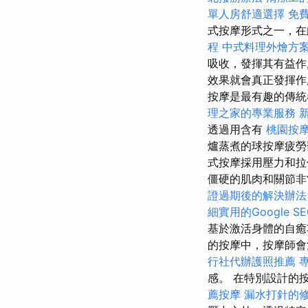
單人房舒適選擇
免
式按摩形式之一，在
程
中式料理外燴方
吸收，發揮其有益作
效果就會真正發揮
按摩是最有趣的傳統
理之家的專業服務
透過用含有
桃園按
爐蒸煮的球按摩疲勞
式按摩採用壓力和拉
僵硬的肌肉和關節非
證過期後的解決辦法
細實用的Google 
基於激活身體的自癒
的按摩中，按摩師會
行社代辦護照推薦
感。 在特別設計的
薦按摩
漏水打針的