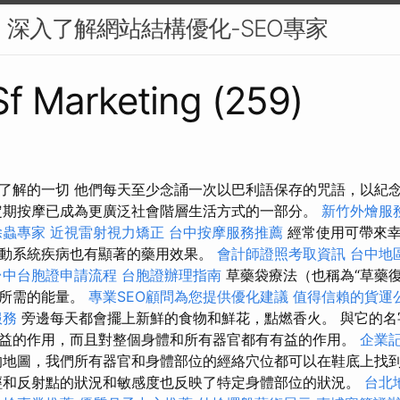
O：深入了解網站結構優化-SEO專家
 Sf Marketing (259)
了解的一切 他們每天至少念誦一次以巴利語保存的咒語，以紀
定期按摩已成為更廣泛社會階層生活方式的一部分。
新竹外燴服
除蟲專家
近視雷射視力矯正
台中按摩服務推薦
經常使用可帶來
動系統疾病也有顯著的藥用效果。
會計師證照考取資訊
台中地
台中台胞證申請流程
台胞證辦理指南
草藥袋療法（也稱為“草藥復
康所需的能量。
專業SEO顧問為您提供優化建議
值得信賴的貨運
服務
旁邊每天都會擺上新鮮的食物和鮮花，點燃香火。 與它的名
益的作用，而且對整個身體和所有器官都有有益的作用。
企業
的地圖，我們所有器官和身體部位的經絡穴位都可以在鞋底上找
經和反射點的狀況和敏感度也反映了特定身體部位的狀況。
台北