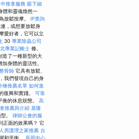
台中推拿服務
眼下細
身體和靈魂煥然一
稱為放鬆按摩。
IP查詢
粘連，或想要放鬆身
摩愛好者，它可以立
化
30
專業除蟲公司
北專業記帳士
條。
創造了一種新型的大
增加身體的靈活性。
整骨師
它具有放鬆、
，我們發現自己的身
外燴推薦名單
如何進
療的復興和實踐。
可靠
平衡的休息狀態。
高
拿推薦與介紹
基隆
類型。
律師公會的服
到正面的效果嗎？ 它
人房護理之家推薦
台
躍和平衡。
長照中心