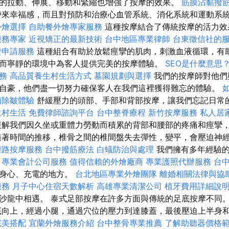
的拉動、伸展、移動和緊縮也增強了按摩的效果。
筋膜沾黏撥
來幸福感，而且對預防和治療心血管系統、消化系統和運動系
外燴選擇
自助餐外燴專家服務
這種按摩結合了傳統按摩的活力效
服務專家
近視矯正的最新技術
台中地區專業律師
台東徵信社的
證申請服務
這種組合有助於放鬆痙攣的肌肉，刺激血液循環，有
而寧靜的環境中為客人提供完美的按摩體驗。
SEO是什麼意思
務
高品質養生村生活方式
墓園規劃與選擇
我們的按摩師對他們
自豪，他們盡一切努力確保客人在我們這裡獲得難忘的體驗。
菌除皺體驗
舒緩壓力的頭部、手部和背部按摩，讓我們忘記日常
生村生活
免費律師諮詢平台
台中整脊療程
新竹按摩服務
私人居
解我們因久坐或重體力勞動而積累的背部和腰部的疼痛和痙攣
隨著時間的推移，椎骨之間的椎間盤失去彈性，變平，會壓迫神
權路按摩服務
台中撥筋療法
白蟻防治與處理
我們擁有多年經驗的
。
專業會計公司服務
值得信賴的外燴廠商
專業護照代辦服務
台
鬆身心、充電的地方。
台北地區專業外燴團隊
離婚相關法律與協
服務
月子中心住宿天數解析
高雄專業清潔公司
植牙費用詳細說
沙龍中相遇。 泰式足部按摩在許多方面與傳統的足底按摩不同
向上，經過小腿，通過穴位的壓力到達膝蓋，最後壓迫上半身
完美搭配
宜蘭外燴服務介紹
台中整骨專業推薦
了解助聽器價格