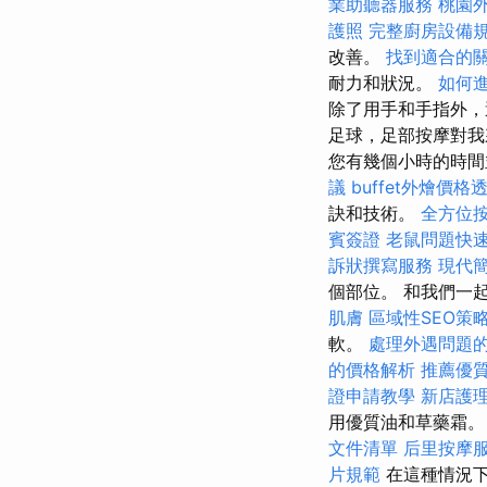
業助聽器服務
桃園
護照
完整廚房設備
改善。
找到適合的
耐力和狀況。
如何
除了用手和手指外，
足球，足部按摩對我
您有幾個小時的時間
議
buffet外燴價格
訣和技術。
全方位
賓簽證
老鼠問題快
訴狀撰寫服務
現代
個部位。 和我們一
肌膚
區域性SEO策
軟。
處理外遇問題
的價格解析
推薦優
證申請教學
新店護
用優質油和草藥霜。
文件清單
后里按摩
片規範
在這種情況