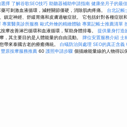
的選擇
了解谷歌SEO技巧
助聽器補助申請指南
健康坐月子的最
草藥可刺激血液循環，減輕關節僵硬，消除肌肉疼痛。
台北記帳
、鎮定神經、舒緩胃痛和皮膚過敏症狀。 它包括針對各種症狀
擇
專業醫美診所服務
歐式外燴的精緻體驗
專業記帳士推薦清單
按摩改善淋巴循環和血液循環，幫助身體排毒。
提供量身打造的
摩，其主要目的是人體能量的自由流動。
牌位安置服務介紹
士
為您帶來泰國古老的療癒傳統。
白蟻防治與處理
SEO的真正含義
的
豐原按摩服務推薦
60
護照申請步驟
個描繪能量線的人物得以