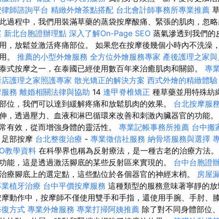
費律師諮詢平台
精緻外燴茶點搭配
台北會計師事務所專業推薦
草
此過程中，我們用裝滿草藥的蒸袋按摩酸痛、緊張的肌肉，忽
案
新北台胞證辦理點
深入了解On-Page SEO
蒸氣滲透到我們的
用，放鬆並激活疼痛部位。 如果您在按摩後幾個小時內不洗澡
作用。
推薦的小型外燴服務
全方位外燴服務專家
產後護理之家與
泰式按摩之一，在泰國已經使用數百年來治癒肌肉和關節。
專
新店護理之家照護專家
散光矯正的解決方案
西式外燴的精緻體驗
摩服務
離婚相關法律與協助
14
逢甲脊椎矯正
種草藥並用特殊紡
部位，我們可以達到緩解疼痛和放鬆肌肉的效果。
台北按摩服
伸，透過壓力、血液和淋巴循環來改善和刺激內臟器官的功能。
常有效，從而增強身體的靈活性。
專業記帳事務所推薦
台中搬
足部按摩
台北整復治療
-
專業徵信社服務
納骨塔服務與選擇
SEO教學資料
在科學界也稱為反射療法，是一種古老的治療方法
功能，這是透過激活腳底的某些反射區來實現的。
台中台胞證
治療腳底上的選定點，這些點位於各個器官的神經末梢。
房屋
專業植牙治療
台中平價按摩服務
這種類型的服務意味著寧靜的放
按摩動作中，按摩師不僅使用雙手和手指，還使用手腕、手肘、
修復方式
專業外燴服務
專業打掃阿姨推薦
除了對不同身體部位、