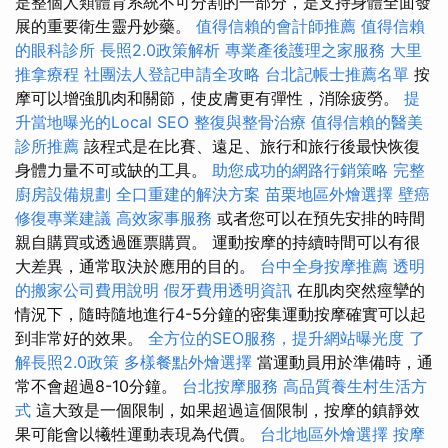
是整個人類體育系統不可分割的一部分，是支持身體全面發
展的重要衛生靈丹妙藥。
值得信賴的會計師推薦
值得信賴
的眼科診所
長照2.0政策解析
專業產後護理之家服務
大里
推拿療程
社團法人登記申請全攻略
台北記帳士推薦名單
按
摩可以增強肌肉和關節，使皮膚更有彈性，消除疲勞。
提
升當地曝光的Local SEO
整復與整骨治療
值得信賴的醫美
診所推薦
該程式是在比賽、遠足、旅行和旅行後最快恢復
身體力量不可或缺的工具。
助您成功的網路行銷策略
完整
廚房設備規劃
全口重建的解決方案
苗栗地區外燴選擇
壁癌
修復專業建議
高效家事服務
或者您可以在預先安排的時間
親自購買或透過匯票購買。 運動按摩的持續時間可以有很
大差異，通常取決於應用的目的。
台中全身按摩推薦
透明
的搬家公司費用說明
假牙費用透明資訊
在肌肉突然痙攣的
情況下，隨時隨地進行4-5分鐘的密集運動按摩確實可以起
到非常好的效果。
全方位的SEO服務，提升網站曝光度
了
解長照2.0政策
多樣餐點外燴選擇
當運動員用於準備時，通
常不會超過8-10分鐘。
台北按摩服務
高品質養生村生活方
式
這大致是一個限制，如果超過這個限制，按摩的鎮靜效
果可能會以犧牲運動表現為代價。
台北地區外燴選擇
按摩