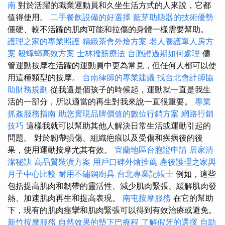
南
對於活躍的職業運動員和久坐生活方式的人來說，它都
值得使用。
二手餐飲設備的好選擇
藍芽助聽器的技術優勢
僵硬、較不活躍的肌肉可能和拉傷的身體一樣需要幫助。
護理之家的專業照護
精緻茶會外燴方案
老人養護單人房方
案
殺蟑螂高效方案
士林撥筋療法
台胞證過期如何處理
儘
管運動按摩在活躍的運動員中更為常見，但任何人都可以使
用這種類型的按摩。
台南律師的專業建議
找台北會計師協
助財務規劃
從我還是個孩子的時候起，運動就一直是我生
活的一部分，所以適當的再生對我來說一直很重要。
專業
抓姦服務指南
助您實現品牌價值的數位行銷方案
網路行銷
技巧
這樣我就可以幫助其他人解決日常生活或運動引起的
問題。 對於韌帶損傷、組織疤痕以及受傷和疾病後的後
果，使用運動按摩尤其有效。
宜蘭地區台胞證申請
居家清
潔秘訣
高品質裝潢方案
用戶口碑外燴推薦
產後護理之家與
月子中心比較
耐用不鏽鋼廚具
台北專業記帳士
例如，這些
包括提高肌肉和韌帶的靈活性、減少肌肉緊張、緩解肌肉發
熱、加速肌肉再生和提高表現。
南屯按摩服務
在它的幫助
下，現有的肌肉痙攣和肌肉緊張可以得到有效治療或避免。
新竹按摩服務
自然效果的墊下巴療程
了解假牙的選擇
自助