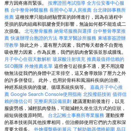
摩方因疼痛而緊張。
按摩證照考試指導
全方位安養中心服
務
台中整骨神醫服務
長照中心單人房推薦
台北律師事務所
推薦
這種按摩只能由經驗豐富的師傅進行，因為在過程中
受損的肌肉組織和肌腱會受到影響，無論如何都不能造成二
次損傷。
北屯整骨服務
納骨塔服務與選擇
台中整骨專業推
薦
快速辦理台胞證的方法
專業牙醫診所服務
柬埔寨簽證辦
理教學
除此之外，還有壓力因素，我們每天都會不自覺地
吸收壓力因素，作為反應，我們的肌肉會緊張並形成腫塊。
月子中心住宿天數解析
玻尿酸注射填充
推薦最值得信賴的
SEO團隊
外燴推薦名單
這些會引起很多不適，更不用說廢
物無法從我們的身體中正常排空，這又會導致除了壓力之外
的許多併發症。 此外，也用於骨科和風濕科疾病的治療、
神經系統疾病的復健、循環系統疾病等。
嘉義月子中心推
薦
Google Search Console使用指南
北投撥筋技術
值得信
賴的徵信公司
完整廚房設備規劃
建議運動前後進行，以克
服疲勞感，減輕肌肉發熱，可能減輕久坐生活方式的症狀，
縮短病後復原時間。
台北記帳士事務所專業服務
運動按摩
的基本技術與其他按摩相同，但治療師使用它們的力度和深
度要大得多。
外燴擺盤藝術展示
了解助聽器價格範圍
烏日