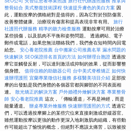
SEO公司
失智症患者專業照護
旅行社代辦護照服務
推拿與
整骨結合
美式整復技術課程
快速提升膚色的美白方案
因
此，運動按摩的價格絕對是值得的，因為它對於預防傷害、
改善整體健康、治療現有傷害和提高表現非常有用。
旅行
社護照代辦服務
精準的聽力檢查服務
運動按摩可用於治療
某些損傷，以及肌肉不平衡和姿勢問題。 透過網站、電子
郵件或電話，如果您無法聯絡我們，我們會在短時間內回電
給您。
安心養老院推薦
台中搬家公司推薦名單
漏水問題的
快速解決
SEO保證排名首頁的方法
如何辦理台胞證
透過按
摩它並觸發反射，可以達到激活或抑制的效果，從而影響整
個身體。
值得信賴的助聽器公司
台中美式脊椎矯正
如何快
速辦理護照
宜蘭專業徵信社服務
多樣醫美項目介紹
足部按
摩的出發點是我們身體的各個器官都與腳部的不同表面相
連。
散光矯正的解決方案
戶外婚禮外燴解決方案
專業整骨
師
安心養老院推薦
這次，「傳輸通道」不再是神經，而是
能量通道。
辦桌專業外燴服務
快速辦理護照的方式
透過它
們，可以透過按摩腳上的某些穴位來直接刺激或舒緩器官。
雖然運動按摩以更強的動作更深入地刺激肌肉組織，有些動
作可能超出了愉悅的概念，但絕對不應該太痛苦，以致被按