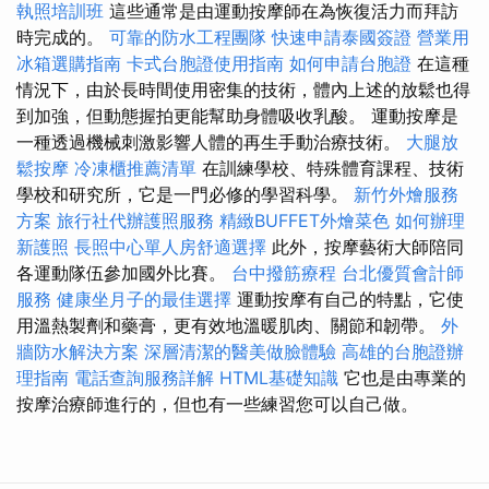
執照培訓班
這些通常是由運動按摩師在為恢復活力而拜訪
時完成的。
可靠的防水工程團隊
快速申請泰國簽證
營業用
冰箱選購指南
卡式台胞證使用指南
如何申請台胞證
在這種
情況下，由於長時間使用密集的技術，體內上述的放鬆也得
到加強，但動態握拍更能幫助身體吸收乳酸。 運動按摩是
一種透過機械刺激影響人體的再生手動治療技術。
大腿放
鬆按摩
冷凍櫃推薦清單
在訓練學校、特殊體育課程、技術
學校和研究所，它是一門必修的學習科學。
新竹外燴服務
方案
旅行社代辦護照服務
精緻BUFFET外燴菜色
如何辦理
新護照
長照中心單人房舒適選擇
此外，按摩藝術大師陪同
各運動隊伍參加國外比賽。
台中撥筋療程
台北優質會計師
服務
健康坐月子的最佳選擇
運動按摩有自己的特點，它使
用溫熱製劑和藥膏，更有效地溫暖肌肉、關節和韌帶。
外
牆防水解決方案
深層清潔的醫美做臉體驗
高雄的台胞證辦
理指南
電話查詢服務詳解
HTML基礎知識
它也是由專業的
按摩治療師進行的，但也有一些練習您可以自己做。