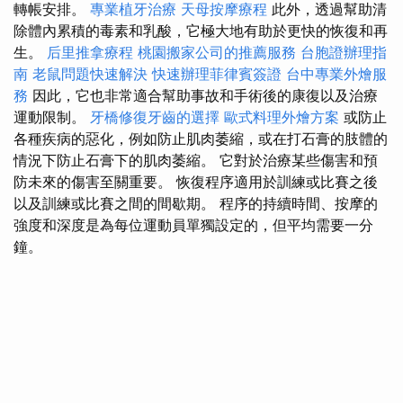
轉帳安排。
專業植牙治療
天母按摩療程
此外，透過幫助清
除體內累積的毒素和乳酸，它極大地有助於更快的恢復和再
生。
后里推拿療程
桃園搬家公司的推薦服務
台胞證辦理指
南
老鼠問題快速解決
快速辦理菲律賓簽證
台中專業外燴服
務
因此，它也非常適合幫助事故和手術後的康復以及治療
運動限制。
牙橋修復牙齒的選擇
歐式料理外燴方案
或防止
各種疾病的惡化，例如防止肌肉萎縮，或在打石膏的肢體的
情況下防止石膏下的肌肉萎縮。 它對於治療某些傷害和預
防未來的傷害至關重要。 恢復程序適用於訓練或比賽之後
以及訓練或比賽之間的間歇期。 程序的持續時間、按摩的
強度和深度是為每位運動員單獨設定的，但平均需要一分
鐘。