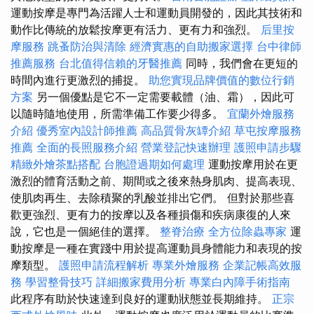
運動按摩是專門為活躍人士和運動員開發的，因此其技術和
動作比傳統的放鬆按摩更有活力、更有力和強烈。
后里按
摩服務
跳蚤防治與清除
經濟實惠的自助搬家選擇
台中律師
推薦服務
台北值得信賴的牙醫推薦
同時，我們會在更短的
時間內進行更激烈的捕捉。
助您實現品牌價值的數位行銷
方案
另一個優點是它不一定需要載體（油、霜），因此可
以隨時隨地使用，所需準備工作要少得多。
宜蘭外燴服務
介紹
優秀室內設計師推薦
高品質骨灰罈介紹
草屯按摩服務
推薦
全面的長照服務介紹
營業登記快速辦理
護照申請步驟
精緻外燴茶點搭配
台胞證過期如何處理
運動按摩用於在更
激烈的體育活動之前、期間或之後來熱身肌肉、提高表現、
使肌肉再生、去除積聚的乳酸並排出它們。 但對於那些喜
歡更強烈、更有力的按摩以及各種損傷和疾病康復的人來
說，它也是一個絕佳的選擇。
整脊治療
全方位除蟲專家
運
動按摩是一種在實踐中用於提高運動員身體能力和表現的按
摩類型。
護照申請流程解析
專業外燴服務
企業記帳高效服
務
學習整骨技巧
詳細搬家費用分析
專業白內障手術指南
此程序有助於快速達到良好的運動狀態並長期維持。
正宗