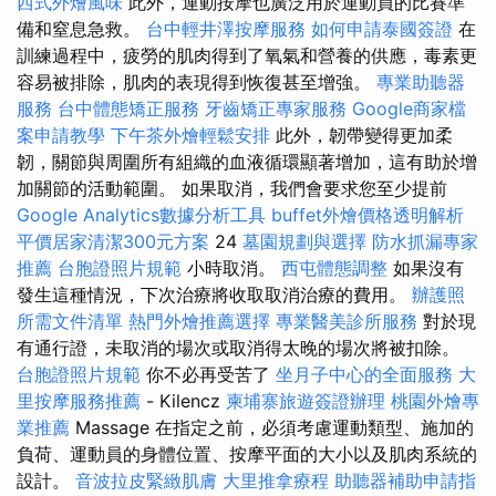
西式外燴風味
此外，運動按摩也廣泛用於運動員的比賽準
備和窒息急救。
台中輕井澤按摩服務
如何申請泰國簽證
在
訓練過程中，疲勞的肌肉得到了氧氣和營養的供應，毒素更
容易被排除，肌肉的表現得到恢復甚至增強。
專業助聽器
服務
台中體態矯正服務
牙齒矯正專家服務
Google商家檔
案申請教學
下午茶外燴輕鬆安排
此外，韌帶變得更加柔
韌，關節與周圍所有組織的血液循環顯著增加，這有助於增
加關節的活動範圍。 如果取消，我們會要求您至少提前
Google Analytics數據分析工具
buffet外燴價格透明解析
平價居家清潔300元方案
24
墓園規劃與選擇
防水抓漏專家
推薦
台胞證照片規範
小時取消。
西屯體態調整
如果沒有
發生這種情況，下次治療將收取取消治療的費用。
辦護照
所需文件清單
熱門外燴推薦選擇
專業醫美診所服務
對於現
有通行證，未取消的場次或取消得太晚的場次將被扣除。
台胞證照片規範
你不必再受苦了
坐月子中心的全面服務
大
里按摩服務推薦
- Kilencz
柬埔寨旅遊簽證辦理
桃園外燴專
業推薦
Massage 在指定之前，必須考慮運動類型、施加的
負荷、運動員的身體位置、按摩平面的大小以及肌肉系統的
設計。
音波拉皮緊緻肌膚
大里推拿療程
助聽器補助申請指