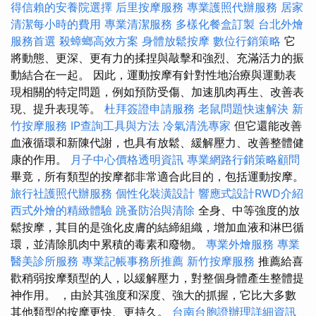
得信賴的安養院選擇
后里按摩服務
專業護照代辦服務
居家
清潔每小時的費用
專業清潔服務
多樣化餐盒訂製
台北外燴
服務首選
殺蟑螂高效方案
身體放鬆按摩
數位行銷策略
它
將動態、更深、更有力的揉捏與敲擊和強烈、充滿活力的振
動結合在一起。 因此，運動按摩有針對性地治療與運動表
現相關的特定問題，例如預防受傷、加速肌肉再生、改善表
現、提升表現等。
杜拜簽證申請服務
老鼠問題快速解決
新
竹按摩服務
IP查詢工具與方法
冷氣清洗專家
但它還能改善
血液循環和新陳代謝，也具有放鬆、緩解壓力、改善整體健
康的作用。
月子中心價格透明資訊
專業網路行銷策略顧問
畢竟，所有類型的按摩都非常適合此目的，包括運動按摩。
旅行社護照代辦服務
個性化裝潢設計
響應式設計RWD介紹
西式外燴的精緻體驗
跳蚤防治與清除
全身、中等強度的放
鬆按摩，其目的是強化皮膚的結締組織，增加血液和淋巴循
環，並清除肌肉中累積的毒素和廢物。
專業外燴服務
專業
醫美診所服務
專業記帳事務所推薦
新竹按摩服務
推薦給喜
歡稍弱按摩類型的人，以緩解壓力，對整個身體產生整體提
神作用。 ，由於其強度和深度、強大的抓握，它比大多數
其他類型的按摩更快、更持久。
台南台胞證辦理詳細資訊