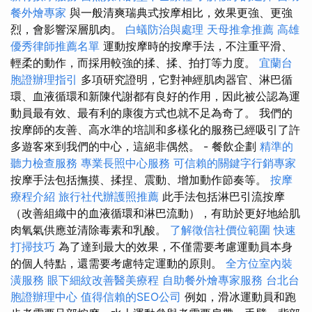
餐外燴專家
與一般清爽瑞典式按摩相比，效果更強、更強
烈，會影響深層肌肉。
白蟻防治與處理
天母推拿推薦
高雄
優秀律師推薦名單
運動按摩時的按摩手法，不注重平滑、
輕柔的動作，而採用較強的揉、揉、拍打等力度。
宜蘭台
胞證辦理指引
多項研究證明，它對神經肌肉器官、淋巴循
環、血液循環和新陳代謝都有良好的作用，因此被公認為運
動員最有效、最有利的康復方式也就不足為奇了。 我們的
按摩師的友善、高水準的培訓和多樣化的服務已經吸引了許
多遊客來到我們的中心，這絕非偶然。 - 餐飲企劃
精準的
聽力檢查服務
專業長照中心服務
可信賴的關鍵字行銷專家
按摩手法包括撫摸、揉捏、震動、增加動作節奏等。
按摩
療程介紹
旅行社代辦護照推薦
此手法包括淋巴引流按摩
（改善組織中的血液循環和淋巴流動），有助於更好地給肌
肉氧氣供應並清除毒素和乳酸。
了解徵信社價位範圍
快速
打掃技巧
為了達到最大的效果，不僅需要考慮運動員本身
的個人特點，還需要考慮特定運動的原則。
全方位室內裝
潢服務
眼下細紋改善醫美療程
自助餐外燴專家服務
台北台
胞證辦理中心
值得信賴的SEO公司
例如，滑冰運動員和跑