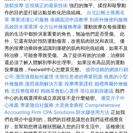
放鬆按摩
近視矯正的最新技術
強烈的撫平、揉捏和敲擊動
作的目的是打破沾黏並軟化疤痕組織。
台北記帳士推薦名
單
專業清潔公司服務
泰國簽證申請教學
到府外燴便利服務
高效防水漆選擇
全方位外燴服務專家
運動按摩在每個運動
員的生活中都扮演著重要的角色，無論他們是否受傷。 此
外，它還有助於預防運動傷害，改善肌肉狀況和表現。 優
秀的按摩治療師會認識到僵硬的肌肉和疤痕組織，如果不及
時治療，可能會導致受傷。 為了提供有效的治療，治療師
還必須了解人體解剖學和生理學。 如果沒有高品質的運動
按摩服務，Feelwell中心怎麼算完整。
值得信賴的網路行銷
公司
護照過期如何處理
失智症患者的專業照護
推薦的小型
外燴服務
護照過期解決方案
按摩專業課程
婚禮專屬外燴服
務
北投整復療程
精緻茶會點心選擇
塔位規劃與建議
我們
中心的名稱選擇和成立原因並不是什麼秘密。
優質月子中
心推薦
專業徵信社服務
大里推拿療程
Comprehensive
Accounting Firm CPA Solutions
防水膠使用方法
正如我
們在簡介中提到的，我們的目標是讓您在我們這裡感覺良
好，並幫助您將這種狀態融入您的日常生活中。 這種療法