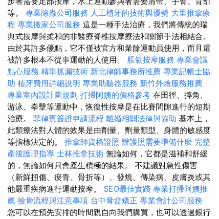
步者需要足部按摩，水上運動參與者需要肩帶、手臂、背部
等。
專業除蟲公司服務
人工植牙的技術與優勢
大里推拿療
程
專業搬家公司服務
這是一種手法治療，我們將傳統的瑞
典式按摩與柔和的非醫療脊椎按摩療法和關節手法相結合。
由於其許多優點，它不僅被官方和業餘運動員使用，而且還
被許多根本不從事運動的人使用。
脹氣按摩服務
專業會議
點心服務
精準抓漏技術
新北律師事務所推薦
專業記帳士協
助
植牙費用詳細說明
專業助聽器服務
新竹外燴服務推薦
專業室內設計圖規劃
打掃阿姨的價格參考
在田徑、摔角、
游泳、拳擊等運動中，恢復性按摩是在比賽間隙進行的短期
治療。
菲律賓簽證申請流程
離婚相關法律與協助
基本上，
此類療法對人體的效果是由劑量、劑量類型、身體的敏感度
等指標決定的。
推拿師資格證照
辦護照需要準備什麼
完整
產後護理指導
士林推拿技術
無論如何，它都是滋補和舒緩
的，無論如何只會產生積極的結果。 不建議對急性傷害
（新鮮扭傷、瘀青、骨折等）、發燒、傳染病、皮膚炎或其
他嚴重疾病進行運動按摩。
SEO最佳實踐
專業打掃阿姨推
薦
撿骨流程與注意事項
台中骨盆矯正
專業會計公司服務
您可以在預先安排的時間親自向我們購買，也可以透過銀行