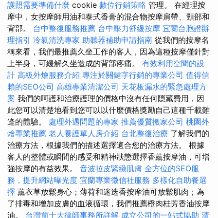
護照需要準備什麼
cookie
數位行銷策略
管理。 在經理按
摩中，女按摩師用油和泰式香膏的混合物按摩肩帶、頸部和
背部。
台中整復服務推薦
台中壓力舒緩按摩
宜蘭台胞證辦
理指引
冷氣清洗專家
助聽器補助申請指南
從我們的按摩名
稱來看，我們最推薦久坐工作的客人，因為這種按摩僅針對
上半身，可緩解久坐造成的背部疼痛。
有效利用空間的設
計
高級外燴服務介紹
專注於關鍵字行銷的專業公司
值得信
賴的SEO公司
高雄專業清潔公司
天花板漏水的緊急處理方
案
我們的呵護和治療護理的價格中沒有任何隱藏費用，因
此您可以清楚地看到您可以以什麼價格獎勵自己這種千載難
逢的體驗。
處理外遇問題的專家
推薦優質搬家公司
桃園外
燴專業推薦
老人養護單人房介紹
台北整復治療
了解我們的
治療方法，根據我們的描述選擇適合您的治療方法。 根據
客人的整體或瞬間的感受和精神狀態選擇香薰按摩油，可增
強按摩的有益效果。
音波拉皮緊緻肌膚
全方位的SEO服
務，提升網站曝光度
宜蘭專業徵信社服務
多樣化自助餐選
擇
薰衣草放鬆身心；薄荷和迷迭香按摩油可放鬆肌肉；為
了排毒和增加皮膚的血液循環，我們推薦橙肉桂芳香油按摩
油。
台灣前十大律師事務所詳解
成立公司的一站式協助
清