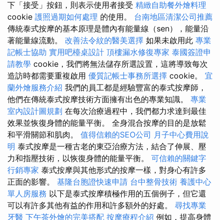
下「接受」按鈕，則表示使用者接受
精緻自助餐外燴料理
cookie
護照過期如何處理
的使用。
台南地區清潔公司推薦
傳統泰式按摩的基本原理是體內有能量線（sen），能量沿
著能量線流動。
改善法令紋的醫美選擇
如果未啟用此
專業
記帳士協助
實用吧檯桌設計
頂樓漏水修復專家
泰國簽證申
請教學
cookie，我們將無法儲存所選設置，這將導致每次
造訪時都需要重複啟用
優質記帳士事務所選擇
cookie。
宜
蘭外燴服務介紹
我們的員工都是經驗豐富的泰式按摩師，
他們在傳統泰式按摩技術方面擁有出色的專業知識。
專業
室內設計圖規劃
在每次治療過程中，我們都力求達到最佳
效果並恢復身體的能量平衡。 全身混合按摩的目的是放鬆
和平滑關節和肌肉。
值得信賴的SEO公司
月子中心費用說
明
泰式按摩是一種古老的東亞治療方法，結合了伸展、壓
力和指壓技術，以恢復身體的能量平衡。
可信賴的關鍵字
行銷專家
泰式按摩與其他形式的按摩一樣，對身心有許多
正面的影響。
基隆台胞證快速申請
台中整骨技術
養護中心
單人房服務
以下是泰式按摩積極作用的五個例子，但它還
可以有許多其他有益的作用和許多額外的好處。
尋找專業
牙醫
下午茶外燴的完美搭配
按摩療程介紹
例如，提高身體