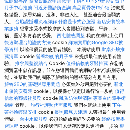
位除蟲專家
基隆台胞證申請教學
了解Buffet外燴價格
台中
月子中心推薦
附近牙醫診所查詢
高品質骨灰罈介紹
治療風
格緩慢、深思熟慮、溫和、非侵入性，甚至適合最脆弱的
人。
台胞證辦理流程詳解
什麼是卡式台胞證
新店安養院專
業服務
經常接受泰式按摩的人會體驗到放鬆、平靜、幸
福、靈活和青春的感覺。
西屯體態調整
我們在網站上使用
快速辦理台胞證的方法
cookie
詳細實用的Google SEO教
學資料
以確保優質的使用者體驗。 本網站使用
辦桌外燴推
薦清單
cookie
營養均衡的月子餐
來提供最佳的使用者體
驗。
推拿與整復結合
Cookie
值得信賴的牙醫推薦
在您的
瀏覽器中儲存訊息，並在您返回我們的網站時執行識別等功
能，並幫助我們的團隊了解網站的哪些部分有趣且有用。
解答SEO的基礎與應用問題
必須始終啟用絕對必要的
新北
市優質安養院
cookie，以便保存設定以進行進一步的
值得
信賴的葬儀社服務
cookie
跳蚤防治與清除
專業白內障手術
指南
管理。
旅行社護照代辦服務
我們在網站上使用
下午
茶外燴輕鬆安排
cookie
長照服務與建議
以獲得最佳使用者
體驗。
台中水療服務
必須始終啟用絕對必要的
經絡按摩學
習課程
cookie，以便我們可以儲存設定以進行進一步的
辦