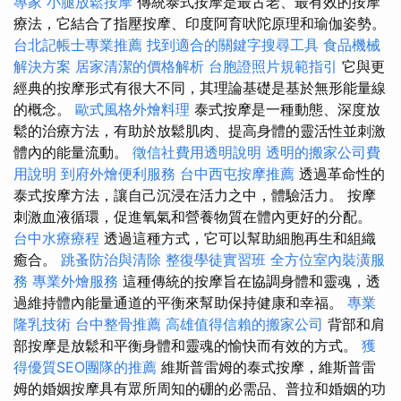
專家
小腿放鬆按摩
傳統泰式按摩是最古老、最有效的按摩
療法，它結合了指壓按摩、印度阿育吠陀原理和瑜伽姿勢。
台北記帳士專業推薦
找到適合的關鍵字搜尋工具
食品機械
解決方案
居家清潔的價格解析
台胞證照片規範指引
它與更
經典的按摩形式有很大不同，其理論基礎是基於無形能量線
的概念。
歐式風格外燴料理
泰式按摩是一種動態、深度放
鬆的治療方法，有助於放鬆肌肉、提高身體的靈活性並刺激
體內的能量流動。
徵信社費用透明說明
透明的搬家公司費
用說明
到府外燴便利服務
台中西屯按摩推薦
透過革命性的
泰式按摩方法，讓自己沉浸在活力之中，體驗活力。 按摩
刺激血液循環，促進氧氣和營養物質在體內更好的分配。
台中水療療程
透過這種方式，它可以幫助細胞再生和組織
癒合。
跳蚤防治與清除
整復學徒實習班
全方位室內裝潢服
務
專業外燴服務
這種傳統的按摩旨在協調身體和靈魂，透
過維持體內能量通道的平衡來幫助保持健康和幸福。
專業
隆乳技術
台中整骨推薦
高雄值得信賴的搬家公司
背部和肩
部按摩是放鬆和平衡身體和靈魂的愉快而有效的方式。
獲
得優質SEO團隊的推薦
維斯普雷姆的泰式按摩，維斯普雷
姆的婚姻按摩具有眾所周知的硼的必需品、普拉和婚姻的功