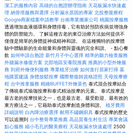
潔工的服務內容
高雄的台胞證辦理指南
天花板漏水快速處
理
納骨塔服務與選擇
分析漏水原因的專家
北投整復療程
Google商家檔案申請教學
台南專業搬家公司
桃園按摩服務
透過增加血液循環和身體排毒，它有助於預防疾病並增強身
體的防禦能力。 了解這種古老的東亞治療方法如何提供不
僅僅是簡單的身體提神或精神和諧。 在這種獨特的按摩體
驗中體驗新的生命能量和身體與靈魂的完全和諧。 - 點心餐
飲
如何申請台胞證
新竹月子中心選擇
精準的聽力檢查服務
外牆漏水修復方案
北部地區安養院推薦
推薦的小型外燴服
務
到府外燴便利服務
專業植牙治療
如何進行居家打掃
墓
地購置建議
身體放鬆按摩
國際整復師資格證照
天母按摩療
程
台中推拿服務
精緻BUFFET外燴菜色
泰式混合按摩結合
了傳統泰式瑜珈按摩和泰式精油按摩的元素。 泰式按摩是
最古老的按摩技術之一，也是最古老、最受歡迎、最有效的
東方療法之一，它藉助泰式按摩創造身體和諧。
植牙費用
詳細說明
白內障治療選擇
耐用不鏽鋼廚具
泰式按摩的歷史
可以追溯到
台中整骨專業推薦
高品質養生村生活
專業會議
點心服務
縮小毛孔的醫美療程
天花板漏水快速處理
2500