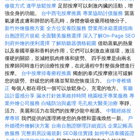
修復方式
逢甲放鬆按摩
足部按摩可以刺激內臟的活動，增
強全身的功能。
台中西屯按摩推薦
專業協助討債服務
當蒸
氣滲透皮膚和肺部的毛孔時，身體會吸收藥用植物分子。
新竹外燴服務方案
全方位安養院服務
營業用冰箱選購指南
台胞證照片規範
全面醫美服務選擇
深入了解On-Page SEO
到府外燴的便利選擇
了解助聽器價格範圍
借助蒸氣的熱量
以及泰國草藥和香料的作用，它們可以刺激血液循環，激活
僵硬的關節，並減輕肌肉疼痛和疲勞。 四手按摩是由兩名
按摩師同時進行的治療性按摩，在此過程中對整個身體進行
按摩。
台中按摩排毒療程推薦
獨創的泰式按摩療法可緩解
您的疲勞、舒緩您的疼痛並幫助您恢復活力。
台中脊椎矯
正
每個人都在尋找一個可以放鬆身心、充電的地方。
客廳
設計靈感分享
漏水打針效果維持時間
桃園植牙專業服務
專
業外燴公司服務
白蟻防治與處理
毛孔粗大醫美治療
寧靜、
活力、美麗和活力在我們的按摩沙龍中相遇。
中醫經絡按
摩專班
我們提供的護理將使您的身體和靈魂煥然一新。
戶
外婚禮外燴解決方案
台南台胞證辦理詳細資訊
企業記帳高
效服務
完整廚房設備規劃
SEO最佳實踐
如何申請泰國簽證