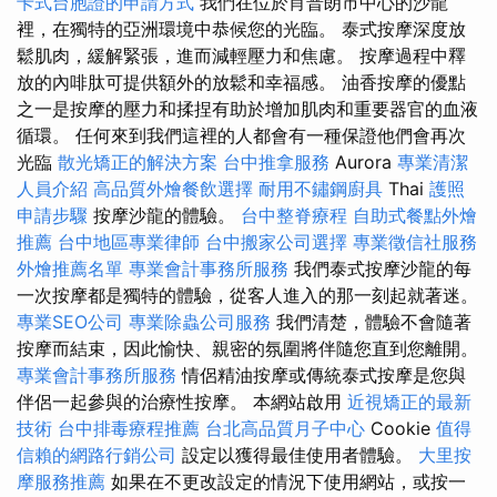
卡式台胞證的申請方式
我們在位於肖普朗市中心的沙龍
裡，在獨特的亞洲環境中恭候您的光臨。 泰式按摩深度放
鬆肌肉，緩解緊張，進而減輕壓力和焦慮。 按摩過程中釋
放的內啡肽可提供額外的放鬆和幸福感。 油香按摩的優點
之一是按摩的壓力和揉捏有助於增加肌肉和重要器官的血液
循環。 任何來到我們這裡的人都會有一種保證他們會再次
光臨
散光矯正的解決方案
台中推拿服務
Aurora
專業清潔
人員介紹
高品質外燴餐飲選擇
耐用不鏽鋼廚具
Thai
護照
申請步驟
按摩沙龍的體驗。
台中整脊療程
自助式餐點外燴
推薦
台中地區專業律師
台中搬家公司選擇
專業徵信社服務
外燴推薦名單
專業會計事務所服務
我們泰式按摩沙龍的每
一次按摩都是獨特的體驗，從客人進入的那一刻起就著迷。
專業SEO公司
專業除蟲公司服務
我們清楚，體驗不會隨著
按摩而結束，因此愉快、親密的氛圍將伴隨您直到您離開。
專業會計事務所服務
情侶精油按摩或傳統泰式按摩是您與
伴侶一起參與的治療性按摩。 本網站啟用
近視矯正的最新
技術
台中排毒療程推薦
台北高品質月子中心
Cookie
值得
信賴的網路行銷公司
設定以獲得最佳使用者體驗。
大里按
摩服務推薦
如果在不更改設定的情況下使用網站，或按一