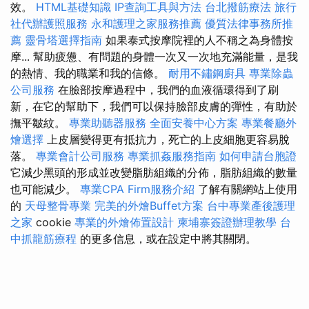
效。
HTML基礎知識
IP查詢工具與方法
台北撥筋療法
旅行
社代辦護照服務
永和護理之家服務推薦
優質法律事務所推
薦
靈骨塔選擇指南
如果泰式按摩院裡的人不稱之為身體按
摩... 幫助疲憊、有問題的身體一次又一次地充滿能量，是我
的熱情、我的職業和我的信條。
耐用不鏽鋼廚具
專業除蟲
公司服務
在臉部按摩過程中，我們的血液循環得到了刷
新，在它的幫助下，我們可以保持臉部皮膚的彈性，有助於
撫平皺紋。
專業助聽器服務
全面安養中心方案
專業餐廳外
燴選擇
上皮層變得更有抵抗力，死亡的上皮細胞更容易脫
落。
專業會計公司服務
專業抓姦服務指南
如何申請台胞證
它減少黑頭的形成並改變脂肪組織的分佈，脂肪組織的數量
也可能減少。
專業CPA Firm服務介紹
了解有關網站上使用
的
天母整骨專業
完美的外燴Buffet方案
台中專業產後護理
之家
cookie
專業的外燴佈置設計
柬埔寨簽證辦理教學
台
中抓龍筋療程
的更多信息，或在設定中將其關閉。