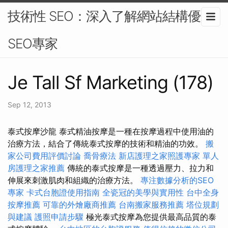
技術性 SEO：深入了解網站結構優化-
SEO專家
Je Tall Sf Marketing (178)
Sep 12, 2013
泰式按摩沙龍 泰式精油按摩是一種在按摩過程中使用油的
治療方法，結合了傳統泰式按摩的技術和精油的功效。
搬
家公司費用評價討論
喬骨療法
新店護理之家照護專家
單人
房護理之家推薦
傳統的泰式按摩是一種透過壓力、拉力和
伸展來刺激肌肉和組織的治療方法。
專注數據分析的SEO
專家
卡式台胞證使用指南
全瓷冠的美學與實用性
台中全身
按摩推薦
可靠的外燴廠商推薦
台南搬家服務推薦
塔位規劃
與建議
護照申請步驟
極光泰式按摩為您提供最高品質的泰