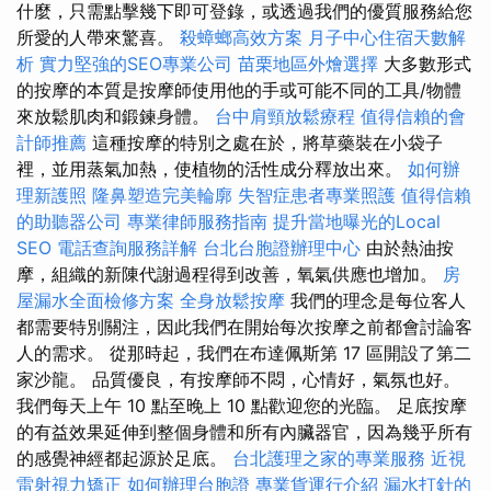
什麼，只需點擊幾下即可登錄，或透過我們的優質服務給您
所愛的人帶來驚喜。
殺蟑螂高效方案
月子中心住宿天數解
析
實力堅強的SEO專業公司
苗栗地區外燴選擇
大多數形式
的按摩的本質是按摩師使用他的手或可能不同的工具/物體
來放鬆肌肉和鍛鍊身體。
台中肩頸放鬆療程
值得信賴的會
計師推薦
這種按摩的特別之處在於，將草藥裝在小袋子
裡，並用蒸氣加熱，使植物的活性成分釋放出來。
如何辦
理新護照
隆鼻塑造完美輪廓
失智症患者專業照護
值得信賴
的助聽器公司
專業律師服務指南
提升當地曝光的Local
SEO
電話查詢服務詳解
台北台胞證辦理中心
由於熱油按
摩，組織的新陳代謝過程得到改善，氧氣供應也增加。
房
屋漏水全面檢修方案
全身放鬆按摩
我們的理念是每位客人
都需要特別關注，因此我們在開始每次按摩之前都會討論客
人的需求。 從那時起，我們在布達佩斯第 17 區開設了第二
家沙龍。 品質優良，有按摩師不悶，心情好，氣氛也好。
我們每天上午 10 點至晚上 10 點歡迎您的光臨。 足底按摩
的有益效果延伸到整個身體和所有內臟器官，因為幾乎所有
的感覺神經都起源於足底。
台北護理之家的專業服務
近視
雷射視力矯正
如何辦理台胞證
專業貨運行介紹
漏水打針的