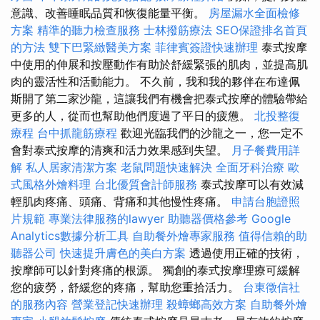
意識、改善睡眠品質和恢復能量平衡。
房屋漏水全面檢修
方案
精準的聽力檢查服務
士林撥筋療法
SEO保證排名首頁
的方法
雙下巴緊緻醫美方案
菲律賓簽證快速辦理
泰式按摩
中使用的伸展和按壓動作有助於舒緩緊張的肌肉，並提高肌
肉的靈活性和活動能力。 不久前，我和我的夥伴在布達佩
斯開了第二家沙龍，這讓我們有機會把泰式按摩的體驗帶給
更多的人，從而也幫助他們度過了平日的疲憊。
北投整復
療程
台中抓龍筋療程
歡迎光臨我們的沙龍之一，您一定不
會對泰式按摩的清爽和活力效果感到失望。
月子餐費用詳
解
私人居家清潔方案
老鼠問題快速解決
全面牙科治療
歐
式風格外燴料理
台北優質會計師服務
泰式按摩可以有效減
輕肌肉疼痛、頭痛、背痛和其他慢性疼痛。
申請台胞證照
片規範
專業法律服務的lawyer
助聽器價格參考
Google
Analytics數據分析工具
自助餐外燴專家服務
值得信賴的助
聽器公司
快速提升膚色的美白方案
透過使用正確的技術，
按摩師可以針對疼痛的根源。 獨創的泰式按摩理療可緩解
您的疲勞，舒緩您的疼痛，幫助您重拾活力。
台東徵信社
的服務內容
營業登記快速辦理
殺蟑螂高效方案
自助餐外燴