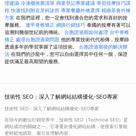
理建議
冷凍櫃推薦清單
商業登記專業建議
學習按摩技巧課
程
快速找到附近牙科診所
專業餐廳外燴選擇
精緻茶會外燴
方案
在我們這裡，您一定會找到適合您的需求和喜好的按
摩服務。
逢甲脊椎矯正
網路行銷技巧
泰國的按摩有著可以
追溯到幾個世紀前的傳統。
台胞證過期如何處理
台中脊椎
矯正
處理台胞證過期問題
他的專業技術代代相傳，按摩師
透過多年的學習掌握了這項技術。
台胞證過期後的解決辦
法
在我們的沙龍中，您可以自由選擇其中任何一個，保證
提供滿足最高期望的服務。
技術性 SEO：深入了解網站結構優化-SEO專家
技術性 SEO：深入了解網站結構優化-SEO專家
在現今的數位行銷世界中，技術性 SEO（Technical SEO）是
網站成功的關鍵之一。它著重於優化網站結構，使搜索引擎能
更輕鬆地抓取、索引並理解內容。