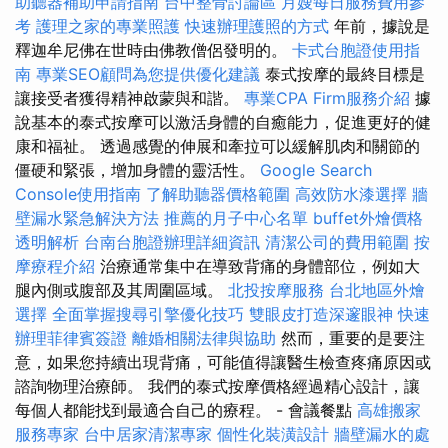
助聽器補助申請指南
台中整骨討論區
月嫂每日服務費用參
考
護理之家的專業照護
快速辦理護照的方式
年前，據說是
釋迦牟尼佛在世時由佛教僧侶發明的。
卡式台胞證使用指
南
專業SEO顧問為您提供優化建議
泰式按摩的最終目標是
讓接受者獲得精神啟蒙與和諧。
專業CPA Firm服務介紹
據
說基本的泰式按摩可以激活身體的自癒能力，促進更好的健
康和福祉。 透過感覺的伸展和牽拉可以緩解肌肉和關節的
僵硬和緊張，增加身體的靈活性。
Google Search
Console使用指南
了解助聽器價格範圍
高效防水漆選擇
牆
壁漏水緊急解決方法
推薦的月子中心名單
buffet外燴價格
透明解析
台南台胞證辦理詳細資訊
清潔公司的費用範圍
按
摩療程介紹
治療通常集中在導致背痛的身體部位，例如大
腿內側或腹部及其周圍區域。
北投按摩服務
台北地區外燴
選擇
全面掌握搜尋引擎優化技巧
雙眼皮打造深邃眼神
快速
辦理菲律賓簽證
離婚相關法律與協助
然而，重要的是要注
意，如果您持續出現背痛，可能值得讓醫生檢查疼痛原因或
諮詢物理治療師。 我們的泰式按摩價格經過精心設計，讓
每個人都能找到最適合自己的療程。 - 會議餐點
高雄搬家
服務專家
台中居家清潔專家
個性化裝潢設計
牆壁漏水的處