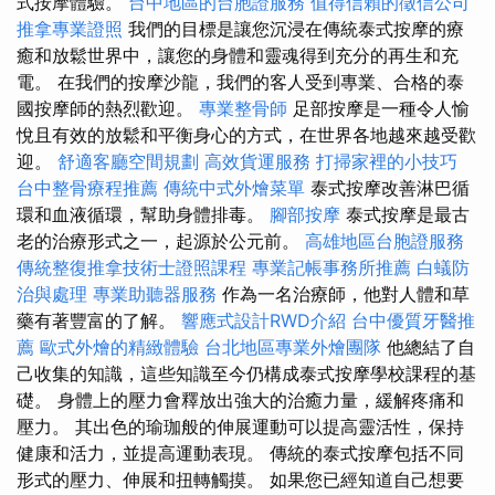
式按摩體驗。
台中地區的台胞證服務
值得信賴的徵信公司
推拿專業證照
我們的目標是讓您沉浸在傳統泰式按摩的療
癒和放鬆世界中，讓您的身體和靈魂得到充分的再生和充
電。 在我們的按摩沙龍，我們的客人受到專業、合格的泰
國按摩師的熱烈歡迎。
專業整骨師
足部按摩是一種令人愉
悅且有效的放鬆和平衡身心的方式，在世界各地越來越受歡
迎。
舒適客廳空間規劃
高效貨運服務
打掃家裡的小技巧
台中整骨療程推薦
傳統中式外燴菜單
泰式按摩改善淋巴循
環和血液循環，幫助身體排毒。
腳部按摩
泰式按摩是最古
老的治療形式之一，起源於公元前。
高雄地區台胞證服務
傳統整復推拿技術士證照課程
專業記帳事務所推薦
白蟻防
治與處理
專業助聽器服務
作為一名治療師，他對人體和草
藥有著豐富的了解。
響應式設計RWD介紹
台中優質牙醫推
薦
歐式外燴的精緻體驗
台北地區專業外燴團隊
他總結了自
己收集的知識，這些知識至今仍構成泰式按摩學校課程的基
礎。 身體上的壓力會釋放出強大的治癒力量，緩解疼痛和
壓力。 其出色的瑜珈般的伸展運動可以提高靈活性，保持
健康和活力，並提高運動表現。 傳統的泰式按摩包括不同
形式的壓力、伸展和扭轉觸摸。 如果您已經知道自己想要