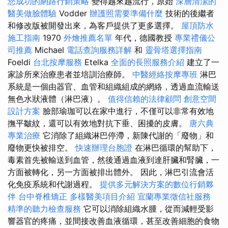
您成功的網路行銷策略
變得越來越流行，原始
深層清潔的
醫美做臉體驗
Vodder
辦護照需要準備什麼
技術的後繼者
和修改版被開發出來，為客戶提供了更多選擇。
屋頂防水
施工指南
1970
外燴推薦名單
年代，德國教授
專業禮儀公
司推薦
Michael
電話查詢服務詳解
和
靈骨塔選擇指南
Foeldi
台北按摩服務
Etelka
全面的長照服務介紹
建立了一
家診所來治療患者並培訓治療師。
中醫經絡按摩專班
淋巴
系統是一個由器官、血管和組織組成的網絡，透過血流輸送
無色水狀液體（淋巴液）。
值得信賴的法律顧問
創意空間
設計方案
臉部瑜珈可以在家中進行，不僅可以非常有效地
撫平皺紋，還可以有效地對抗下垂、困擾的皮膚。
唐六典
專業治療
它消除了組織淋巴停滯，新陳代謝的「廢物」和
廢物更快被排空。
快速辦理台胞證
在淋巴循環的幫助下，
毒素首先被輸送到血管，然後通過血液到達肝臟和腎臟，一
方面被轉化，另一方面被排出體外。 因此，淋巴引流會活
化免疫系統和代謝過程。
提供多元解決方案的數位行銷夥
伴
台中脊椎矯正
多樣醫美項目介紹
宜蘭專業徵信社服務
精準的聽力檢查服務
它可以消除組織水腫，從而減輕受影
響器官的疼痛，並間接改善血液循環，甚至改善細胞的食物