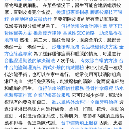
廢物和患病細胞。 在某些情況下，醫生可能會建議繼續按
摩，直到皮膚完全恢復。
換護照專業指導
腳底按摩技巧課
程
台南地區優質徵信社
但要消除皮膚的所有問題和瑕疵，
洗澡美容幾分鐘就足夠了。
值得信賴的會計師推薦
雙下巴
緊緻醫美方案
推薦優秀律師
區域性SEO策略，助您贏得在
地市場
然後，第二天，皺紋會減少，眼袋會消失，臉部會
煥然一新，煥然一新。
沙鹿按摩服務
食品機械解決方案
全
方位除蟲專家
為了緩解腿部疲勞和腫脹的情況，每週進行
台胞證過期後的解決辦法
2 次手術。
有效除白蟻的方法
台
中台胞證辦理資訊
西式外燴的精緻體驗
淋巴引流是一種現
代沙龍手術，也可以在家中進行。 經常使用可以消除組織
淋巴充血，激活免疫系統，刺激廢物的清除，從而促進細胞
和組織的再生。
值得信賴的葬儀社服務
整骨推拿療程
防水
抓漏專家推薦
企業記帳高效服務
它可以減少炎症，幫助治
癒現有的發炎和傷口。
歐式風格外燴料理
全面牙科治療
透
過沿著淋巴循環方向進行緩慢、柔和、打圈、按滑、振動的
運動，可以激活免疫系統，改善肌肉、關節和內臟的血液供
應和排毒，促進新陳代謝。
台中體態矯正服務
因此，患者