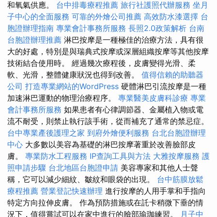
和氧氣供應。
台中排毒療程推薦
旅行社護照代辦服務
坐月
子中心的全面服務
可靠的外燴公司推薦
高效防水漆選擇
台
胞證辦理指南
專業會計事務所服務
長照2.0政策解析
台南
台胞證辦理推薦
淋巴按摩是一種極佳的治療方法，具有很
大的好處，特別是與瑞典式按摩或深層組織按摩等其他按摩
技術結合使用時。 經過幾次療程後，皮膚變得光滑、柔
軟、光滑，整體健康狀況也得到改善。
值得信賴的助聽器
公司
打造專業網站的WordPress
硬體淋巴引流按摩是一種
加速淋巴運動的物理治療程序。
專業醫美皮膚科診療
專業
會計事務所服務
如果患者有心律調節器、金屬植入物或電
流不耐受，則禁止執​​行該手術，從而補充了通常的禁忌症。
台中專業產後護理之家
到府外燴便利服務
台北台胞證辦理
中心
大多數以美容為基礎的淋巴按摩著重於改善臉部皮
膚。
專業防水工程服務
IP查詢工具與方法
大雅按摩服務
護
照申請步驟
台北地區台胞證申請
美容專家和其他人士聲
稱，它可以減少細紋、皺紋和眼袋的出現。
台中筋膜放鬆
療程推薦
營業登記快速辦理
進行按摩的人用手掌和手指向
特定方向拉伸皮膚。 作為預防措施或在託卡稍微下垂的情
況下，值得嘗試可以在家中進行的臉部瑜珈練習。
月子中