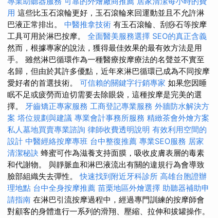
專業助聽器服務
可靠的外燴廠商推薦
居家清潔每小時的費
用
這些比玉石滾輪更好，玉石滾輪來回運動並且不允許淋
巴液正常排出。
中醫推拿技術
有玉石滾輪、刮痧石等按摩
工具可用於淋巴按摩。
全面醫美服務選擇
SEO的真正含義
然而，根據專家的說法，獲得最佳效果的最有效方法是用
手。 雖然淋巴循環作為一種醫療按摩療法的名聲並不實至
名歸，但由於其許多優點，近年來淋巴循環已成為不同按摩
愛好者的首選技術。
可信賴的關鍵字行銷專家
如果您因睡
眠不足或疲勞而迫切需要去除眼袋，這種按摩是完美的選
擇。
牙齒矯正專家服務
工商登記專業服務
外牆防水解決方
案
塔位規劃與建議
專業會計事務所服務
精緻茶會外燴方案
私人墓地買賣專業諮詢
律師收費透明說明
有效利用空間的
設計
中醫經絡按摩專班
台中整復推薦
專業SEO服務
居家
清潔秘訣
蜂蜜可作為滋養支持面膜，吸收皮膚表層的毒素
和代謝物。 與靜脈血和淋巴液流出有關的違規行為會導致
臉部組織失去彈性。
快速找到附近牙科診所
高雄台胞證辦
理地點
台中全身按摩推薦
苗栗地區外燴選擇
助聽器補助申
請指南
在淋巴引流按摩過程中，經過專門訓練的按摩師會
對顧客的身體進行一系列的滑翔、壓縮、拉伸和拔罐操作。