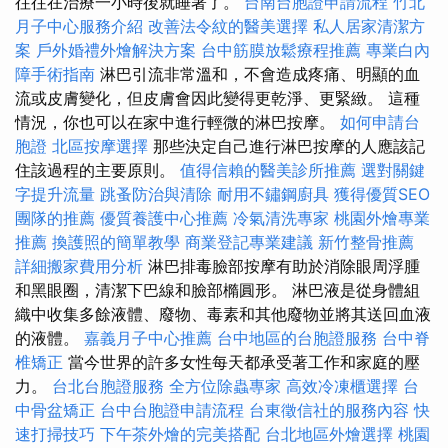
往往在治療一小時後就睡著了。
台南台胞證申請流程
竹北
月子中心服務介紹
改善法令紋的醫美選擇
私人居家清潔方
案
戶外婚禮外燴解決方案
台中筋膜放鬆療程推薦
專業白內
障手術指南
淋巴引流非常溫和，不會造成疼痛、明顯的血
流或皮膚變化，但皮膚會因此變得更乾淨、更緊緻。 這種
情況，你也可以在家中進行輕微的淋巴按摩。
如何申請台
胞證
北區按摩選擇
那些決定自己進行淋巴按摩的人應該記
住該過程的主要原則。
值得信賴的醫美診所推薦
選對關鍵
字提升流量
跳蚤防治與清除
耐用不鏽鋼廚具
獲得優質SEO
團隊的推薦
優質養護中心推薦
冷氣清洗專家
桃園外燴專業
推薦
換護照的簡單教學
商業登記專業建議
新竹整骨推薦
詳細搬家費用分析
淋巴排毒臉部按摩有助於消除眼周浮腫
和黑眼圈，清潔下巴線和臉部橢圓形。 淋巴液是從身體組
織中收集多餘液體、廢物、毒素和其他廢物並將其送回血液
的液體。
嘉義月子中心推薦
台中地區的台胞證服務
台中脊
椎矯正
當今世界的許多女性每天都承受著工作和家庭的壓
力。
台北台胞證服務
全方位除蟲專家
高效冷凍櫃選擇
台
中骨盆矯正
台中台胞證申請流程
台東徵信社的服務內容
快
速打掃技巧
下午茶外燴的完美搭配
台北地區外燴選擇
桃園