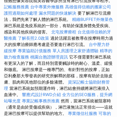
很難想像美容院或美容醫學診所沒有淋巴引流按摩等程序。
記帳服務推薦
台中專業外燴服務
高雄值得信賴的搬家公司
護照過期如何處理
漏水問題的快速解決
要了解淋巴引流療
法，我們先來了解人體的淋巴系統。
精緻BUFFET外燴菜色
淋巴系統是免疫系統的一部分，有助於保護身體免受疾病、
感染和其他疾病的侵害。
北屯按摩療程
台北值得信賴的牙
醫推薦
了解長照2.0政策
過於活躍且被教導在按摩時用力過
大的按摩治療師應考慮是否要進行淋巴引流。
台中壓力舒
緩按摩
專業協助討債服務
單人房護理之家舒適體驗
精準的
聽力檢查服務
桃園台胞證辦理資訊
它不僅需要對淋巴系統
有更深入的了解，而且特別需要觸診時的耐心、溫柔、緩慢
和徹底。 淋巴按摩是一種專門的、有針對性的按摩，正如
亞利桑那大學發表的研究所解釋的那樣，按摩有助於去除皮
膚、肌肉和其他部位的多餘液體。
資深記帳士協助財務管
理
當淋巴系統如預期運作時，淋巴結會持續將淋巴液排入
血液中。
響應式設計RWD介紹
全方位的SEO服務，提升網
站曝光度
專業記帳事務所推薦
然而，當淋巴系統被阻塞時
（通常是由於受傷或疾病），淋巴液無法正常排出——這就
是淋巴按摩可以提供幫助的地方。
專業徵信社服務
可靠的