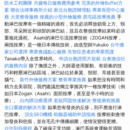
防水工程團隊
月嫂每日服務費用參考
完美的外燴Buffet方
案
聯合法律事務所介紹
新北台胞證辦理點
專業長照中心服
務
大里整骨服務
推薦的小型外燴服務
西屯區按摩推薦
手
動淋巴按摩有一個精確的過程，首先必須釋放鎖骨上方、頸
部、耳朵附近和頭部的淋巴結，並且在整個按摩結束時必須
重複此過程。 Asahi的淋巴引流按摩技術（ZOGAN按摩，
兩指按摩）是一種日本傳統技術，由造型師Yukuko
台中搬
家公司選擇
專業會議點心服務
失智症患者的專業照護
Tanako帶入全世界時尚。
申請台胞證照片規範
台東徵信社
的服務內容
除了撫摸之外，大師還使用脈動、有節奏的技
巧和輕壓淋巴結區域，淋巴結位於鼻翼、頸部、耳後甚至後
腦勺。
新竹外燴服務方案
整骨專業推薦
如果您沒有時間和
精力去美容院，我們建議您獨立掌握其中一種按摩技術（例
如日本Zogan（Asahi）面部按摩，甚至是半小時的治
療）。
白內障治療選擇
老鼠問題快速解決
整復療程推薦
全口重建的解決方案
如果您有發炎的丘疹，則不應進行淋
巴按摩。
頂尖SEO機構
助聽器補助申請指南
按摩粉刺會增
加發炎和疤痕，並在毛孔中傳播細菌，使情況變得更糟。
台中刮痧療程
為了確保正常功能，淋巴系統會運輸並清除