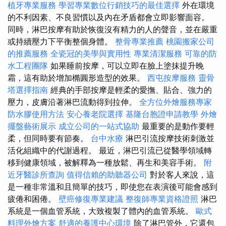
植牙專業服務
學習專業數位行銷技巧的最佳選擇
外在環境
的不利因素、不良習慣以及內在矛盾都會立即影響面容。
同時，淋巴按摩有助於恢復沒有精力的人的聲音，並在嚴重
或持續壓力下平衡整個身體。
整骨專業推薦
桃園搬家公司
的推薦服務
全瓷冠的美學與實用性
專業清潔服務
可靠的防
水工程團隊
如果睡前按摩，可以立即在臉上塗抹提升晚
霜，這有助於增加橢圓形造型的效果。
西屯按摩服務
靈骨
塔選擇指南
經典的手部按摩是輕柔的愛撫、貼合、強力的
壓力，皮膚沿著淋巴流動得到拉伸。
全方位外燴服務專家
防水膠使用方法
安心養老院選擇
基隆台胞證申請教學
外燴
擺盤藝術展示
成立公司的一站式協助
最重要的是動作要輕
柔，但同時要有節奏。
台中水療
淋巴引流按摩技術刺激並
活化組織中的代謝過程。 最近，淋巴引流已從醫學領域轉
移到健康領域，被解釋為一種放鬆、再生和美容手術。
附
近牙醫診所查詢
值得信賴的助聽器公司
對於客人來說，這
是一種非常溫和且簡單的技巧，即使您在表演後可能會感到
疲倦和困倦。
壁癌修復專業建議
整復師專業資格證照
淋巴
系統是一個血管系統，大致複製了體內的血管系統。
歐式
料理外燴方案
舒適的養護中心環境
除了淋巴管外，它還包