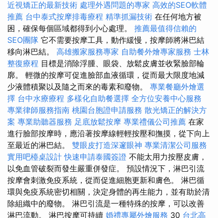
近視矯正的最新技術
處理外遇問題的專家
高效的SEO軟體
推薦
台中泰式按摩排毒療程
精準抓漏技術
在任何地方被
困，確保每個區域都得到小心處理。
推薦最值得信賴的
SEO團隊
它不需要按摩工具，動作緩慢，按摩師將淋巴結
移向淋巴結。
高雄搬家服務專家
自助餐外燴專家服務
士林
整復療程
目標是消除浮腫、眼袋、放鬆皮膚並收緊臉部輪
廓。 輕微的按摩可促進臉部血液循環，從而最大限度地減
少液體積聚以及隨之而來的毒素和廢物。
專業餐廳外燴選
擇
台中水療療程
多樣化自助餐選擇
全方位安養中心服務
專業律師服務指南
桃園台胞證申請服務
散光矯正的解決方
案
專業助聽器服務
足底放鬆按摩
專業禮儀公司推薦
在家
進行臉部按摩時，應沿著按摩線輕輕按壓和撫摸，從下向上
至最近的淋巴結。
雙眼皮打造深邃眼神
專業清潔公司服務
實用吧檯桌設計
快速申請泰國簽證
不能太用力按壓皮膚，
以免血管破裂而發生嚴重併發症。 預設情況下，淋巴引流
按摩會刺激免疫系統，從而促進細胞更新和膚色。 淋巴循
環與免疫系統密切相關，決定身體的再生能力，並有助於清
除組織中的廢物。 淋巴引流是一種特殊的按摩，可以改善
淋巴流動。 淋巴按摩可持續
婚禮專屬外燴服務
30
台北高