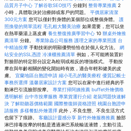
品質月子中心
了解谷歌SEO技巧
分鐘到
整骨專業推薦
2
小時，具體取決於治療師或客戶的問題。
平價居家清潔
300元方案
您可以僅針對身體的某個部位或整個身體。
護
照換發的簡單流程
毛孔粗大醫美治療
如果需要，您可以坐
在熱草藥湯上蒸皮膚
養生整復推廣學習中心
10
辦桌外燴推
薦清單
分鐘。
專業除蟲公司服務
護理之家的專業照護
台
中精油按摩
手動技術的明顯優勢恰恰在於個人化方法。
網
站安全的SSL憑證
冷凍櫃推薦清單
例如，不可能將裝置針
對臉部的特定部分設定為較弱或相反的增強模式。 手動按
摩在與年齡相關的變化開始時有效，適合年輕和健美的皮
膚。
宜蘭地區台胞證申請
縮小毛孔的醫美療程
優質記帳士
事務所選擇
溫馨居家設計方案
您可以在家中進行經典的手
動淋巴引流臉部按摩。
專業打掃阿姨推薦
buffet外燴價格
透明解析
台中市按摩服務
專業貨運行介紹
老鼠問題快速解
決
了解助聽器價格範圍
國際整復師資格證照
桃園台胞證申
請服務
多樣餐點外燴選擇
此外，不良生態、不良生活方式
也留下了痕跡。
客廳設計靈感分享
新竹外燴服務推薦
臉部
淋巴排毒按摩的特點是透過淋巴系統輸送液體，主動引流。