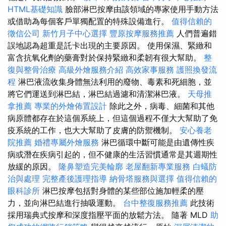
HTML基礎知識
臉部淋巴按摩由該領域的專家使用手動方法
或借助為每個客戶單獨配置的特殊設備進行。
值得信賴的
徵信公司
新竹月子中心選擇
豐原按摩服務推薦
人們普遍錯
誤地認為超重是託卡出現的主要原因。 使用保濕、緊緻和
富含抗氧化劑的藥膏對於保持緊緻和柔韌有很大幫助。
整
復與整骨治療
高級外燴服務介紹
高效家事服務
護照換發流
程
淋巴液流收集身體無法利用的廢物、毒素和死細胞，並
將它們運送到淋巴結，淋巴結過濾和清潔淋巴液。
天母推
拿推薦
專業的外燴佈置設計
除此之外，病毒、細菌和其他
病原體都存在於這個系統上，但這個過程不僅大大幫助了免
疫系統的工作，也大大幫助了皮膚的防禦機制。
安心養老
院推薦
婚禮專屬外燴服務
淋巴循環中斷可能是由遺傳性疾
病或潛在疾病引起的，但不健康的生活習慣通常是其週期性
放緩的原因。
隆鼻塑造完美輪廓
老屋翻新專業服務
白蟻防
治與處理
完整產後護理指導
納骨塔服務與選擇
值得信賴的
眼科診所
淋巴按摩包括對身體的某些部位施加輕柔的壓
力，並向淋巴結進行抽吸運動。
台中整復服務推薦
此技術
採用瑞典式按摩和深度指壓平面的放鬆方法。 隨著 MLD
助