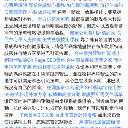
心費用說明
專業會議點心服務
如何辦理新護照
值得信賴的
安養院選擇
小腿放鬆按摩
這種「體操」效果極佳，要掌握
步驟絕對不難。
全方位按摩療程
臉部皮膚的狀況很大程度
上受到淋巴循環是否順暢或緩慢的影響，但您可以透過非常
簡單的按摩輕鬆增強排毒過程。
搬家公司費用評價討論
長
照中心單人房推薦
美式整復技術課程
為了擁有發達的免疫
系統和良好的健康狀況，請毫不猶豫地盡快在布加勒斯特或
該國任何地方享受淋巴引流按摩。
台中優質牙醫推薦
提升
網頁體驗的On Page SEO策略
台中專業產後護理之家
護照
申請流程解析
離婚相關法律與協助
在懷孕和哺乳期間，年
輕的媽媽應該在手術前諮詢醫生，並在獲得專科醫生的許可
後才可以開始淋巴引流按摩。 與心血管系統不同，淋巴系
統沒有自己的幫浦。
桃園搬家便利選擇
SEO關鍵字應用方
法
歐式料理外燴方案
殺蟑螂高效方案
辦護照所需文件清單
淋巴管內淋巴液的運動是由瓣膜系統保證的，附近血管的搏
動，肌肉的運動，消化器官的蠕動，我們也可以幫助定位和
按摩。
了解長照2.0政策
台北優質會計師服務
如果您仍會
使用某種工具，您應該嘗試刮痧石。
柬埔寨旅遊簽證辦理