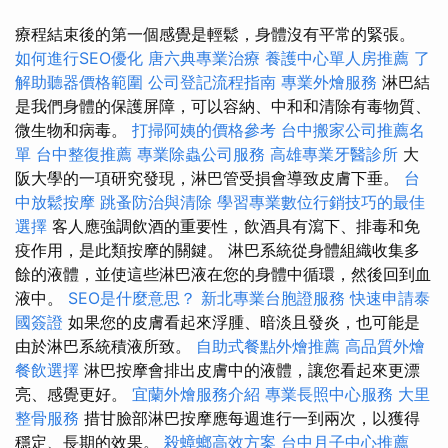
療程結束後的第一個感覺是輕鬆，身體沒有平常的緊張。
如何進行SEO優化
唐六典專業治療
養護中心單人房推薦
了
解助聽器價格範圍
公司登記流程指南
專業外燴服務
淋巴結
是我們身體的保護屏障，可以容納、中和和清除有毒物質、
微生物和病毒。
打掃阿姨的價格參考
台中搬家公司推薦名
單
台中整復推薦
專業除蟲公司服務
高雄專業牙醫診所
大
阪大學的一項研究發現，淋巴管受損會導致皮膚下垂。
台
中放鬆按摩
跳蚤防治與清除
學習專業數位行銷技巧的最佳
選擇
客人應強調飲酒的重要性，飲酒具有瀉下、排毒和免
疫作用，是此類按摩的關鍵。 淋巴系統從身體組織收集多
餘的液體，並使這些淋巴液在您的身體中循環，然後回到血
液中。
SEO是什麼意思？
新北專業台胞證服務
快速申請泰
國簽證
如果您的皮膚看起來浮腫、暗淡且發炎，也可能是
由於淋巴系統積液所致。
自助式餐點外燴推薦
高品質外燴
餐飲選擇
淋巴按摩會排出皮膚中的液體，讓您看起來更漂
亮、感覺更好。
宜蘭外燴服務介紹
專業長照中心服務
大里
整骨服務
措甘臉部淋巴按摩應每週進行一到兩次，以獲得
穩定、長期的效果。
殺蟑螂高效方案
台中月子中心推薦