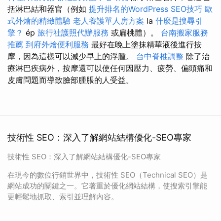
括淋巴結和器官（例如
提升排名的WordPress SEO技巧
歐
式外燴的精緻體驗
老人養護單人房方案
la
什麼是搜尋引
擎？
ép
旅行社護照代辦服務
或扁桃體）。
台南搬家服務
推薦
到府外燴便利服務
最好在晚上塗抹精華液後進行按
摩，因為這樣可以減少早上的浮腫。
台中脊椎調整
除了治
療淋巴疾病外，按摩還可以使任何因壓力、疲勞、偏頭痛和
皮膚問題而導致臉部腫脹的人受益。
技術性 SEO：深入了解網站結構優化-SEO專家
技術性 SEO：深入了解網站結構優化-SEO專家
在現今的數位行銷世界中，技術性 SEO（Technical SEO）是
網站成功的關鍵之一。它著重於優化網站結構，使搜索引擎能
更輕鬆地抓取、索引並理解內容。