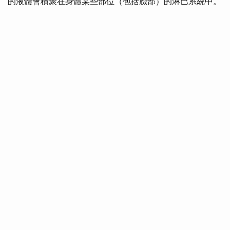
的液體會積聚在身體某些部位（包括臉部）的淋巴系統中。