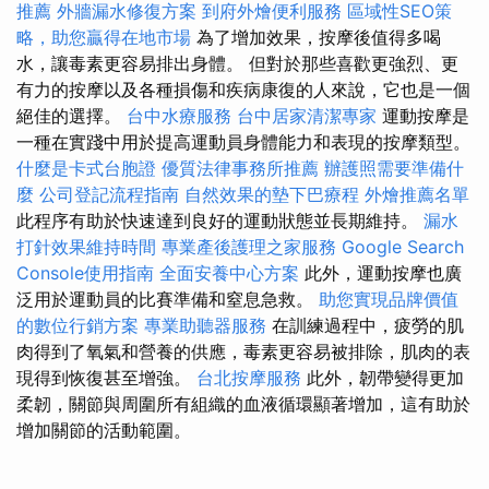
推薦
外牆漏水修復方案
到府外燴便利服務
區域性SEO策
略，助您贏得在地市場
為了增加效果，按摩後值得多喝
水，讓毒素更容易排出身體。 但對於那些喜歡更強烈、更
有力的按摩以及各種損傷和疾病康復的人來說，它也是一個
絕佳的選擇。
台中水療服務
台中居家清潔專家
運動按摩是
一種在實踐中用於提高運動員身體能力和表現的按摩類型。
什麼是卡式台胞證
優質法律事務所推薦
辦護照需要準備什
麼
公司登記流程指南
自然效果的墊下巴療程
外燴推薦名單
此程序有助於快速達到良好的運動狀態並長期維持。
漏水
打針效果維持時間
專業產後護理之家服務
Google Search
Console使用指南
全面安養中心方案
此外，運動按摩也廣
泛用於運動員的比賽準備和窒息急救。
助您實現品牌價值
的數位行銷方案
專業助聽器服務
在訓練過程中，疲勞的肌
肉得到了氧氣和營養的供應，毒素更容易被排除，肌肉的表
現得到恢復甚至增強。
台北按摩服務
此外，韌帶變得更加
柔韌，關節與周圍所有組織的血液循環顯著增加，這有助於
增加關節的活動範圍。