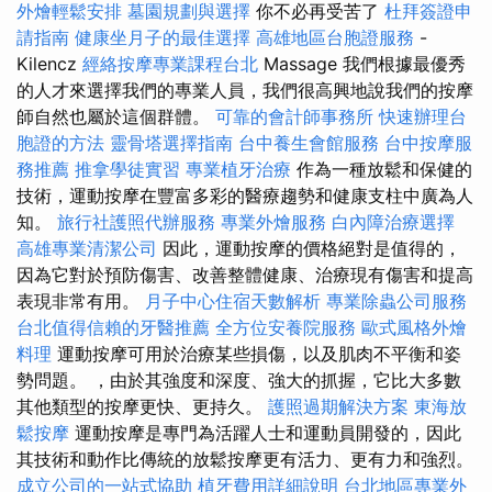
外燴輕鬆安排
墓園規劃與選擇
你不必再受苦了
杜拜簽證申
請指南
健康坐月子的最佳選擇
高雄地區台胞證服務
-
Kilencz
經絡按摩專業課程台北
Massage 我們根據最優秀
的人才來選擇我們的專業人員，我們很高興地說我們的按摩
師自然也屬於這個群體。
可靠的會計師事務所
快速辦理台
胞證的方法
靈骨塔選擇指南
台中養生會館服務
台中按摩服
務推薦
推拿學徒實習
專業植牙治療
作為一種放鬆和保健的
技術，運動按摩在豐富多彩的醫療趨勢和健康支柱中廣為人
知。
旅行社護照代辦服務
專業外燴服務
白內障治療選擇
高雄專業清潔公司
因此，運動按摩的價格絕對是值得的，
因為它對於預防傷害、改善整體健康、治療現有傷害和提高
表現非常有用。
月子中心住宿天數解析
專業除蟲公司服務
台北值得信賴的牙醫推薦
全方位安養院服務
歐式風格外燴
料理
運動按摩可用於治療某些損傷，以及肌肉不平衡和姿
勢問題。 ，由於其強度和深度、強大的抓握，它比大多數
其他類型的按摩更快、更持久。
護照過期解決方案
東海放
鬆按摩
運動按摩是專門為活躍人士和運動員開發的，因此
其技術和動作比傳統的放鬆按摩更有活力、更有力和強烈。
成立公司的一站式協助
植牙費用詳細說明
台北地區專業外