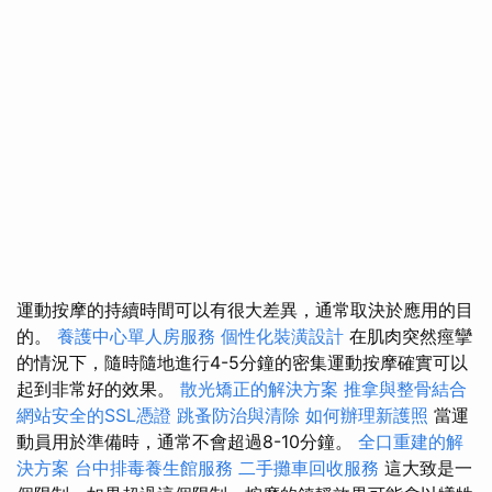
運動按摩的持續時間可以有很大差異，通常取決於應用的目
的。
養護中心單人房服務
個性化裝潢設計
在肌肉突然痙攣
的情況下，隨時隨地進行4-5分鐘的密集運動按摩確實可以
起到非常好的效果。
散光矯正的解決方案
推拿與整骨結合
網站安全的SSL憑證
跳蚤防治與清除
如何辦理新護照
當運
動員用於準備時，通常不會超過8-10分鐘。
全口重建的解
決方案
台中排毒養生館服務
二手攤車回收服務
這大致是一