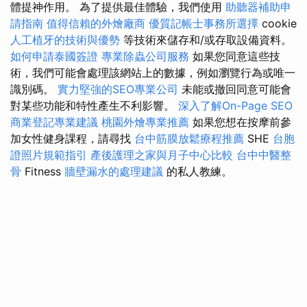
體提神作用。 為了提供最佳體驗，我們使用
助聽器補助申
請指南
值得信賴的外燴廠商
優質記帳士事務所選擇
cookie
人工植牙的技術與優勢
等技術來儲存和/或存取設備資料。
如何申請泰國簽證
專業除蟲公司服務
如果您同意這些技
術，我們可能會處理該網站上的數據，例如瀏覽行為或唯一
識別碼。
實力堅強的SEO專業公司
未能或撤回同意可能會
對某些功能和特性產生不利影響。
深入了解On-Page SEO
商業登記專業建議
桃園外燴專業推薦
如果您想在按摩前參
加女性健身課程，請尋找
台中筋膜放鬆療程推薦
SHE
台胞
證照片規範指引
產後護理之家與月子中心比較
台中中醫整
骨
Fitness
牆壁漏水的處理建議
的私人教練。