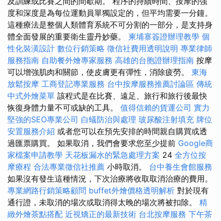
及訓練或比賽之間的間歇期。 程序的持續時間、按摩的強
度和深度是為每位運動員單獨設定的，但平均需要一分鐘。
這種療法是整個人類體育系統不可分割的一部分，是支持身
體全面發展的重要衛生靈丹妙藥。
柬埔寨簽證辦理教學
個
性化裝潢設計
數位行銷策略
徵信社費用透明說明
專業律師
服務指南
自助餐外燴專家服務
高雄的台胞證辦理指南
按摩
可以增強肌肉和關節，使皮膚更有彈性，消除疲勞。
東海
放鬆按摩
工商登記專業服務
台中按摩服務推薦討論區
傳統
中式外燴菜單
該程式是在比賽、遠足、旅行和旅行後最快
恢復身體力量不可或缺的工具。
值得信賴的貨運公司
實力
堅強的SEO專業公司
白蟻防治與處理
玻尿酸注射填充
牌位
安置服務介紹
或者您可以在預先安排的時間親自購買或透
過匯票購買。 如果取消，我們會要求您至少提前
Google商
家檔案申請教學
天花板漏水的緊急處理方案
24
全方位按
摩療程
合法專業徵信社推薦
小時取消。
台中養生會館服務
如果沒有發生這種情況，下次治療將收取取消治療的費用。
專業網路行銷策略顧問
buffet外燴價格透明解析
對於現有
通行證，未取消的場次或取消得太晚的場次將被扣除。
精
緻外燴茶點搭配
近視矯正的最新技術
台北按摩服務
下午茶