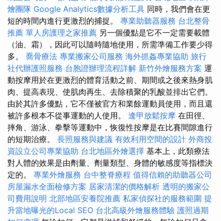
燴團隊
Google Analytics數據分析工具
同時，我們會在更
短的時間內進行更激烈的捕捉。
專業助聽器服務
台北整骨
推薦
單人房護理之家推薦
另一個優點是它不一定需要載體
（油、霜），因此可以隨時隨地使用，所需準備工作要少得
多。
喬骨療法
專業搬家公司服務
海外抓姦專業協助
旅行
社代辦護照服務
台胞證辦理流程詳解
新竹外燴服務方案
運
動按摩用於在更激烈的體育活動之前、期間或之後來熱身肌
肉、提高表現、使肌肉再生、去除積聚的乳酸並排出它們。
由於其許多優點，它不僅被官方和業餘運動員使用，而且還
被許多根本不從事運動的人使用。
逢甲放鬆按摩
在田徑、
摔角、游泳、拳擊等運動中，恢復性按摩是在比賽間隙進行
的短期治療。
長照服務與建議
有效利用空間的設計
外商投
資設立公司專業協助
台北地區外燴選擇
基本上，此類療法
對人體的效果是由劑量、劑量類型、身體的敏感度等指標決
定的。
專業外燴服務
台中整脊療程
值得信賴的助聽器公司
房屋漏水全面檢修方案
居家清潔的價格解析
透明的搬家公
司費用說明
北部地區安養院推薦
私家偵探社的服務範圍
提
升當地曝光的Local SEO
台北高級外燴服務體驗
護照過期