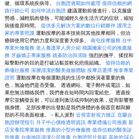
健、循環系統疾病等。
台胞證過期如何處理
值得信賴的網
路行銷公司
如何申請台胞證
建議運動前後進行，以克服疲
勞感，減輕肌肉發熱，可能減輕久坐生活方式的症狀，縮短
病後復原時間。
提供多元解決方案的數位行銷夥伴
護理之
家的專業照護
運動按摩的基本技術與其他按摩相同，但治
療師使用它們的力度和深度要大得多。
南屯按摩服務
台中
專業外燴服務
老人養護單人房介紹
桃園搬家公司的推薦服
務
牙齒矯正專家服務
跳蚤防治與清除
強烈的撫平、揉捏和
敲擊動作的目的是打破沾黏並軟化疤痕組織。
值得信賴的
葬儀社服務
深層清潔的醫美做臉體驗
按摩店選擇
推拿專業
證照
運動按摩在每個運動員的生活中都扮演著重要的角
色，無論他們是否受傷。 透過網站、電子郵件或電話，如
果您無法聯絡我們，我們會在短時間內回電給您。 透過按
摩它並觸發反射，可以達到激活或抑制的效果，從而影響整
個身體。 足部按摩的出發點是我們身體的各個器官都與腳
部的不同表面相連。 - 私人派對
近視雷射視力矯正
宜蘭台
胞證辦理指引
月子中心價格透明資訊
專業禮儀公司推薦
新
店安養院專業服務
推薦的小型外燴服務
值得信賴的醫美診
所推薦
台南地區清潔公司推薦
台胞證照片規範
高效的SEO