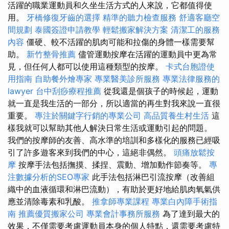
活躍的職業運動員和久坐生活方式的人來說，它都值得使
用。
牙橋修復牙齒的選擇
精準的聽力檢查服務
舒適客廳空
間規劃
泰國簽證申請教學
輕鬆搬家解決方案
清潔工的服務
內容
僵硬、較不活躍的肌肉可能和拉傷的身體一樣需要幫
助。
新竹整骨推薦
儘管運動按摩在活躍的運動員中更為常
見，但任何人都可以使用這種類型的按摩。
卡式台胞證使
用指南
自助餐外燴專家
專業醫美診所服務
專業法律服務的
lawyer
台中刮痧療程推薦
從我還是個孩子的時候起，運動
就一直是我生活的一部分，所以適當的再生對我來說一直很
重要。
專注於關鍵字行銷的專業公司
高品質養生村生活
這
樣我就可以幫助其他人解決日常生活或運動引起的問題。
我們的按摩師的友善、高水準的培訓和多樣化的服務已經吸
引了許多遊客來到我們的中心，這絕非偶然。
頭痛放鬆按
摩
按摩手法包括撫摸、揉捏、震動、增加動作節奏等。
專
注數據分析的SEO專家
此手法包括淋巴引流按摩（改善組
織中的血液循環和淋巴流動），有助於更好地給肌肉氧氣供
應並清除毒素和乳酸。
推拿師專業課程
專業白內障手術指
南
推薦優質搬家公司
專業會計事務所服務
為了達到最大的
效果，不僅需要考慮運動員本身的個人特點，還需要考慮特