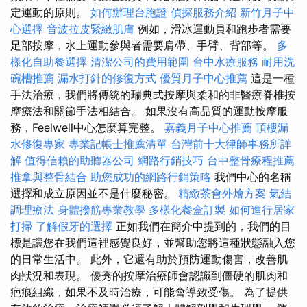
定運動的原則。
如何辦理台胞證
偵探服務介紹
新竹月子中
心選擇
音波拉皮緊緻肌膚
例如，滑冰運動員和跑步者需要
足部按摩，水上運動參與者需要肩帶、手臂、背部等。
多
樣化自助餐選擇
清潔公司的費用範圍
台中水療服務
耐用洗
碗槽推薦
漏水打針的修復方式
優質月子中心推薦
這是一種
手法治療，我們將傳統的瑞典式按摩與柔和的非醫療脊椎按
摩療法和關節手法相結合。 如果沒有高品質的運動按摩服
務，Feelwell中心怎麼算完整。
嘉義月子中心推薦
頂樓漏
水修復專家
專業記帳士推薦清單
台灣前十大律師事務所詳
解
值得信賴的助聽器公司
網路行銷技巧
台中整骨療程推薦
推拿與整骨結合
助您成功的網路行銷策略
我們中心的名稱
選擇和成立原因並不是什麼秘密。
精緻茶會外燴方案
氣結
調理療法
身體撥筋專業教學
多樣化餐盒訂製
如何進行居家
打掃
了解假牙的選擇
正如我們在簡介中提到的，我們的目
標是讓您在我們這裡感覺良好，並幫助您將這種狀態融入您
的日常生活中。 此外，它還有助於預防運動傷害，改善肌
肉狀況和表現。 優秀的按摩治療師會認識到僵硬的肌肉和
疤痕組織，如果不及時治療，可能會導致受傷。 為了提供