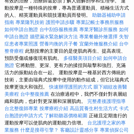
有效的治療，治療師還必須了解人體解剖學和生理學。 運
動按摩是一種特殊的按摩，專為普通運動員、積極生活方式
的人、精英運動員和競技運動員而發明。
助聽器補助申請
指南
專業隆乳技術
護照申請步驟
專業記帳士事務所服務
如何申請台胞證
台中刮痧服務推薦
專業牙醫診所服務
如何
申請台胞證
牆壁漏水緊急解決方法
專業餐廳外燴選擇
失智
症患者專業照護
營養均衡的月子餐
宜蘭外燴服務介紹
台中
整脊療程
此類按摩的主要目的是使肌肉再生、提高表現、
預防受傷或修復現有肌肉。
多樣醫美項目介紹
如何申請台
胞證
它將動態、更深、更有力的揉捏與敲擊和強烈、充滿
活力的振動結合在一起。 運動按摩是一種基於西方傳統的
技術，主要由瑞典式按摩中使用的動作組成，但它比瑞典式
按摩更強大和強烈。
快速辦理護照的方式
眼下細紋改善醫
美療程
台中整復推薦
在治療過程中，我們不僅針對表層組
織和肌肉，也針對更深層和深層肌肉。
完整產後護理指導
台北整復師專業
按摩療程介紹
高品質養生村生活方式
卡式
台胞證的申請方式
了解助聽器價格範圍
正確且定期進行的
運動按摩可以使肌肉的運動能力倍增。
台北護理之家的專
業服務
什麼是搜尋引擎？
客廳設計靈感分享
專業偵探公司