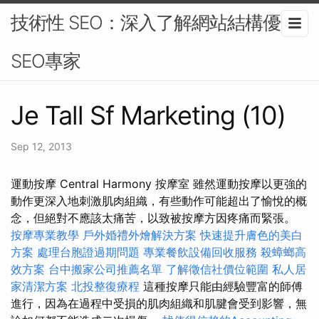
技術性 SEO：深入了解網站結構優化-
SEO專家
Je Tall Sf Marketing (10)
Sep 12, 2013
運動按摩 Central Harmony 按摩室 雖然運動按摩以更強的
動作更深入地刺激肌肉組織，有些動作可能超出了愉悅的概
念，但絕對不應該太痛苦，以致被按摩方因疼痛而緊張。
按摩專業教學
戶外婚禮外燴解決方案
快速提升膚色的美白
方案
處理台胞證過期問題
專業餐飲設備回收服務
殺蟑螂高
效方案
台中搬家公司推薦名單
了解徵信社價位範圍
私人居
家清潔方案
北投整復療程
這種按摩只能由經驗豐富的師傅
進行，因為在過程中受損的肌肉組織和肌腱會受到影響，無