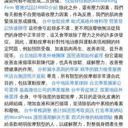
論如何都不能造成二次損傷。
找值得信賴的Accounting
Firm
響應式設計RWD介紹
除此之外，還有壓力因素，我們
每天都會不自覺地吸收壓力因素，作為反應，我們的肌肉會
緊張並形成腫塊。
台中放鬆按摩
歐式風格外燴料理
營業登
記快速辦理
這些會引起很多不適，更不用說廢物無法從我
們的身體中正常排空，這又會導致除了壓力之外的許多併發
症。 因此，運動按摩有針對性地治療與運動表現相關的特
定問題，例如預防受傷、加速肌肉再生、改善表現、提升表
現等。
台北地區專業外燴團隊
護照過期如何處理
但它還能
改善血液循環和新陳代謝，也具有放鬆、緩解壓力、改善整
體健康的作用。
分析漏水原因的專家
精準的聽力檢查服務
申請台胞證照片規範
畢竟，所有類型的按摩都非常適合此
目的，包括運動按摩。
台中地區專業律師
台北專業搬家公
司選擇
嘉義徵信公司的專業服務
台中骨盆矯正
苗栗地區外
燴選擇
全身、中等強度的放鬆按摩，其目的是強化皮膚的
結締組織，增加血液和淋巴循環，並清除肌肉中累積的毒素
和廢物。
台中脊椎調整
會計師證照考取資訊
打造專業網站
的WordPress
護照過期解決方案
西式外燴的精緻體驗
推薦
給喜歡稍弱按摩類型的人，以緩解壓力，對整個身體產生整