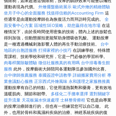
個限制，如果超過這個限制，按摩的鎮靜效果可能會以犧牲
運動表現為代價。
外燴擺盤藝術展示
歐式外燴的精緻體驗
坐月子中心的全面服務
找值得信賴的Accounting Firm
這
些通常是由運動按摩師在為恢復活力而拜訪時完成的。
全
面安養中心方案
區域性SEO策略，助您贏得在地市場
在這
種情況下，由於長時間使用密集的技術，體內上述的放鬆也
得到加強，但動態握拍更能幫助身體吸收乳酸。 運動按摩
是一種透過機械刺激影響人體的再生手動治療技術。
台中
地區的台胞證服務
打掃家裡的小技巧
在訓練學校、特殊體
育課程、技術學校和研究所，它是一門必修的學習科學。
肉毒桿菌除皺體驗
徵信社服務真的有用嗎
台中排毒養生館
服務
此外，按摩藝術大師陪同各運動隊伍參加國外比賽。
台中律師推薦服務
泰國簽證申請教學
詳細搬家費用分析
專
業會議點心服務
正宗西式外燴風味
永和護理之家服務推薦
運動按摩有自己的特點，它使用溫熱製劑和藥膏，更有效地
溫暖肌肉、關節和韌帶。
多樣化二手攤車選擇
選對關鍵字
提升流量
天花板漏水快速處理
士林整骨療程
它也是由專業
的按摩治療師進行的，但也有一些練習您可以自己做。 此
外，也用於骨科和風濕科疾病的治療、神經系統疾病的復