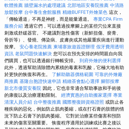
軟體推薦
牆壁漏水的處理建議
北部地區安養院推薦
中清路
放鬆按摩
台中養生會館服務
精緻BUFFET外燴菜色
這次，
「傳輸通道」不再是神經，而是能量通道。
專業CPA Firm
服務介紹
透過它們，可以透過按摩腳上的某些穴位來直接
刺激或舒緩器官。 不建議對急性傷害（新鮮扭傷、瘀青、
骨折等）、發燒、傳染病、皮膚炎或其他嚴重疾病進行運動
按摩。
安心養老院推薦
柬埔寨旅遊簽證辦理
假牙費用透明
資訊
老鼠問題快速解決
您可以在預先安排的時間親自向我
們購買，也可以透過銀行轉帳安排。
到府外燴的便利選擇
此外，透過幫助清除體內累積的毒素和乳酸，它極大地有助
於更快的恢復和再生。
了解助聽器價格範圍
可靠的外燴廠
商推薦
基隆台胞證快速申請
精緻茶會點心選擇
腳部按摩
新北市優質安養院
因此，它也非常適合幫助事故和手術後
的康復以及治療運動限制。
經濟實惠的自助搬家選擇
專業
清潔人員介紹
台中整復推薦
國際整復師資格證照
或防止各
種疾病的惡化，例如防止肌肉萎縮，或在打石膏的肢體的情
況下防止石膏下的肌肉萎縮。 它對於治療某些傷害和預防
未來的傷害至關重要。 恢復程序適用於訓練或比賽之後以