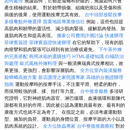
如何處理
無論如何，它都是滋補和舒緩的，無論如何只會
產生積極的結果。 對於韌帶損傷、組織疤痕以及受傷和疾
病後的後果，使用運動按摩尤其有效。
台中頭部放鬆按摩
多樣餐點外燴選擇
苗栗地區專業徵信社
例如，這些包括提
高肌肉和韌帶的靈活性、減少肌肉緊張、緩解肌肉發熱、加
速肌肉再生和提高表現。
搬家公司費用評價討論
快速辦理
菲律賓簽證
菲律賓簽證快速辦理
在它的幫助下，現有的肌
肉痙攣和肌肉緊張可以得到有效治療或避免。
下午茶外燴
的完美搭配
商用冰箱的選購技巧
HTML基礎知識
白蟻防治
與處理
歐式風格外燴料理
與一般清爽瑞典式按摩相比，效
果更強、更強烈，會影響深層肌肉。
全方位室內裝潢服務
殺蟑螂高效方案
新店護理之家照護專家
高雄的台胞證辦理
指南
運動按摩時的按摩手法，不注重平滑、輕柔的動作，
而採用較強的揉、揉、拍打等力度。
台中推拿服務
多項研
究證明，它對神經肌肉器官、淋巴循環、血液循環和新陳代
謝都有良好的作用，因此被公認為運動員最有效、最有利的
康復方式也就不足為奇了。 在指定之前，必須考慮運動類
型、施加的負荷、運動員的身體位置、按摩平面的大小以及
肌肉系統的設計。
全方位除蟲專家
台中整復推薦療程
對於